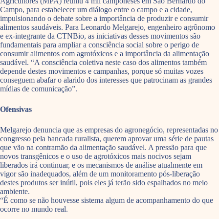
Agricultores (MPA) reuniu 4 mil camponeses em São Bernardo do
Campo, para estabelecer um diálogo entre o campo e a cidade,
impulsionando o debate sobre a importância de produzir e consumir
alimentos saudáveis. Para Leonardo Melgarejo, engenheiro agrônomo
e ex-integrante da CTNBio, as iniciativas desses movimentos são
fundamentais para ampliar a consciência social sobre o perigo de
consumir alimentos com agrotóxicos e a importância da alimentação
saudável. “A consciência coletiva neste caso dos alimentos também
depende destes movimentos e campanhas, porque só muitas vozes
conseguem abafar o alarido dos interesses que patrocinam as grandes
mídias de comunicação”.
Ofensivas
Melgarejo denuncia que as empresas do agronegócio, representadas no
congresso pela bancada ruralista, querem aprovar uma série de pautas
que vão na contramão da alimentação saudável. A pressão para que
novos transgênicos e o uso de agrotóxicos mais nocivos sejam
liberados irá continuar, e os mecanismos de análise atualmente em
vigor são inadequados, além de um monitoramento pós-liberação
destes produtos ser inútil, pois eles já terão sido espalhados no meio
ambiente.
“É como se não houvesse sistema algum de acompanhamento do que
ocorre no mundo real.