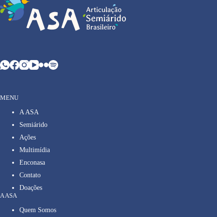
MENU
A ASA
Semiárido
Ações
Multimídia
Enconasa
Contato
Doações
A ASA
Quem Somos