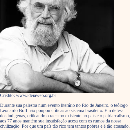
Crédito: www.ideiaweb.org.br
Durante sua palestra num evento literário no Rio de Janeiro, o teólogo
Leonardo Boff não poupou críticas ao sistema brasileiro. Em defesa
dos indígenas, criticando o racismo existente no país e o patriarcalismo,
aos 77 anos mantém sua insatisfação acesa com os rumos da nossa
civilização. Por que um país tão rico tem tantos pobres e é tão atrasado,