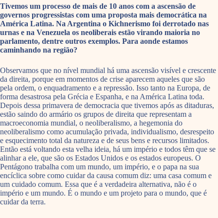
Tivemos um processo de mais de 10 anos com a ascensão de
governos progressistas com uma proposta mais democrática na
América Latina. Na Argentina o Kichnerismo foi derrotado nas
urnas e na Venezuela os neoliberais estão virando maioria no
parlamento, dentre outros exemplos. Para aonde estamos
caminhando na região?
Observamos que no nível mundial há uma ascensão visível e crescente
da direita, porque em momentos de crise aparecem aqueles que são
pela ordem, o enquadramento e a repressão. Isso tanto na Europa, de
forma desastrosa pela Grécia e Espanha, e na América Latina toda.
Depois dessa primavera de democracia que tivemos após as ditaduras,
estão saindo do armário os grupos de direita que representam a
macroeconomia mundial, o neoliberalismo, a hegemonia do
neoliberalismo como acumulação privada, individualismo, desrespeito
e esquecimento total da natureza e de seus bens e recursos limitados.
Então está voltando esta velha ideia, há um império e todos têm que se
alinhar a ele, que são os Estados Unidos e os estados europeus. O
Pentágono trabalha com um mundo, um império, e o papa na sua
encíclica sobre como cuidar da causa comum diz: uma casa comum e
um cuidado comum. Essa que é a verdadeira alternativa, não é o
império e um mundo. É o mundo e um projeto para o mundo, que é
cuidar da terra.