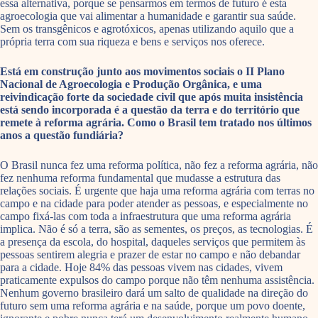
essa alternativa, porque se pensarmos em termos de futuro é esta
agroecologia que vai alimentar a humanidade e garantir sua saúde.
Sem os transgênicos e agrotóxicos, apenas utilizando aquilo que a
própria terra com sua riqueza e bens e serviços nos oferece.
Está em construção junto aos movimentos sociais o II Plano
Nacional de Agroecologia e Produção Orgânica, e uma
reivindicação forte da sociedade civil que após muita insistência
está sendo incorporada é a questão da terra e do território que
remete à reforma agrária. Como o Brasil tem tratado nos últimos
anos a questão fundiária?
O Brasil nunca fez uma reforma política, não fez a reforma agrária, não
fez nenhuma reforma fundamental que mudasse a estrutura das
relações sociais. É urgente que haja uma reforma agrária com terras no
campo e na cidade para poder atender as pessoas, e especialmente no
campo fixá-las com toda a infraestrutura que uma reforma agrária
implica. Não é só a terra, são as sementes, os preços, as tecnologias. É
a presença da escola, do hospital, daqueles serviços que permitem às
pessoas sentirem alegria e prazer de estar no campo e não debandar
para a cidade. Hoje 84% das pessoas vivem nas cidades, vivem
praticamente expulsos do campo porque não têm nenhuma assistência.
Nenhum governo brasileiro dará um salto de qualidade na direção do
futuro sem uma reforma agrária e na saúde, porque um povo doente,