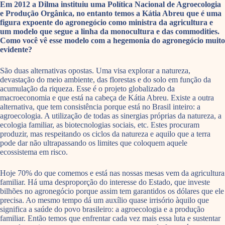
Em 2012 a Dilma instituiu uma Política Nacional de Agroecologia
e Produção Orgânica, no entanto temos a Kátia Abreu que é uma
figura expoente do agronegócio como ministra da agricultura e
um modelo que segue a linha da monocultura e das commodities.
Como você vê esse modelo com a hegemonia do agronegócio muito
evidente?
São duas alternativas opostas. Uma visa explorar a natureza,
devastação do meio ambiente, das florestas e do solo em função da
acumulação da riqueza. Esse é o projeto globalizado da
macroeconomia e que está na cabeça de Kátia Abreu. Existe a outra
alternativa, que tem consistência porque está no Brasil inteiro: a
agroecologia. A utilização de todas as sinergias próprias da natureza, a
ecologia familiar, as biotecnologias sociais, etc. Estes procuram
produzir, mas respeitando os ciclos da natureza e aquilo que a terra
pode dar não ultrapassando os limites que coloquem aquele
ecossistema em risco.
Hoje 70% do que comemos e está nas nossas mesas vem da agricultura
familiar. Há uma desproporção do interesse do Estado, que investe
bilhões no agronegócio porque assim tem garantidos os dólares que ele
precisa. Ao mesmo tempo dá um auxílio quase irrisório àquilo que
significa a saúde do povo brasileiro: a agroecologia e a produção
familiar. Então temos que enfrentar cada vez mais essa luta e sustentar