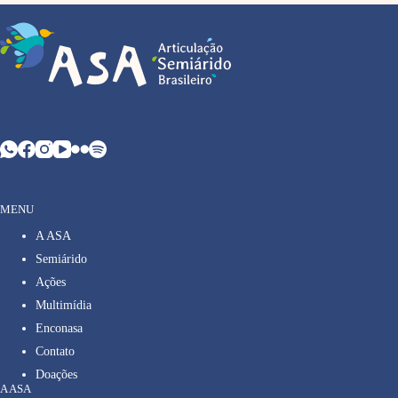
MENU
A ASA
Semiárido
Ações
Multimídia
Enconasa
Contato
Doações
A ASA