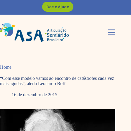
Pular
Doe e Ajude
para
o
conteúdo
Home
“Com esse modelo vamos ao encontro de catástrofes cada vez
mais agudas”, alerta Leonardo Boff
16 de dezembro de 2015