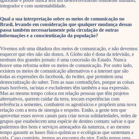
ignorante e pobre nunca terá um desenvolvimento realmente humano,
integrador e com sustentabilidade.
Qual a sua interpretação sobre os meios de comunicação no
Brasil, levando em consideração que qualquer mudança dessas
passa também necessariamente pela circulação de outras
informações e a conscientização da população?
Vivemos sob uma ditadura dos meios de comunicação, e não devemos
esquecer que eles não são donos. A Globo não é dona da televisão, e
nenhum dos grandes jornais: é uma concessão do Estado. Nunca
houve uma reforma sobre os meios de comunicação. Por outro lado,
existem os meios de comunicação alternativos e a internet que são
todas as expressões do facebook, do twitter, que permitem uma
democratização do saber. Tem as suas contradições, porque as coisas
mais horríveis, racistas e excludentes têm também a sua expressão.
Mas ao mesmo tempo coloca em relação pessoas que têm projetos
alternativos, querem cuidar da terra, trocam experiências com
referência a sementes, combatem os agrotóxicos e propõem uma nova
relação com a terra de sinergia e respeito. Então, a gente tem que
aproveitar esses novos canais para criar novas solidariedades, redes de
grupos que estabelecem uma espécie de destino comum: salvar o que
pudermos dos bens e serviços ameaçados da natureza, e ao mesmo
tempo garantir as bases físico-químicas e ecológicas que sustentam a
vida. Caso contrário, iremos ao encontro do pior. Então temos uma