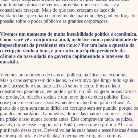
oportunidade única e devemos aproveitar que esses canais e a
consciência cresçam. Mais do que isso, cresçam os laços de
solidariedade que criam os movimentos para que eles ganhem força de
pressão sobre o poder público e as grandes corporações.
Vivemos um momento de muita instabilidade política e econômica.
Como você vê a conjuntura atual, inclusive com a possibilidade de
impeachment da presidenta em curso? Por um lado a questão da
corrupção vindo à tona, e por outro o próprio presidente da
câmara da base aliada do governo capitaneando o interesse da
oposição.
Vivemos um momento de caos na política, na ética e na economia.
Mas o caos sempre tem dois lados, o destrutivo que limpa tudo aquilo
que é acessório e que tudo cai e só sobra o certo. E tem o lado
construtivo, generativo, ele pode a partir do núcleo gerar novas formas
de produção, relações sociais e um novo tipo de ética pública. Essa
crise pode desembocar positivamente em algo bom para o Brasil. A
partir de agora será muito difícil ser corrupto sem ser punido, porque os
grandes milhardários, banqueiros, donos das maiores empresas estão
na prisão e isso nunca ocorria antes. Eles compravam tudo, os juízes,
as leis, o que fosse, e agora não. Então, penso que o próprio PT sairá
purificado dessa crise. Deverá voltar às suas bases e teses básicas éticas
de transparência, e de articulação permanente orgânica com os