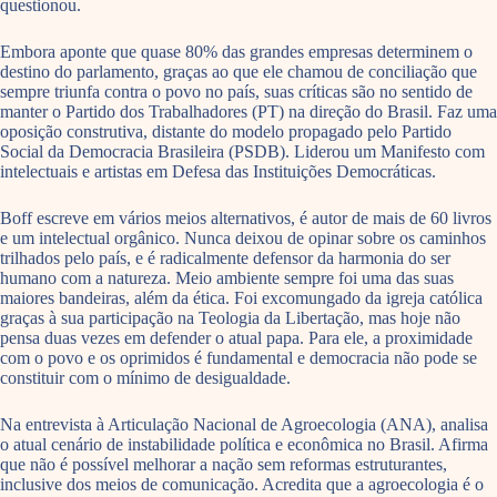
questionou.
Embora aponte que quase 80% das grandes empresas determinem o
destino do parlamento, graças ao que ele chamou de conciliação que
sempre triunfa contra o povo no país, suas críticas são no sentido de
manter o Partido dos Trabalhadores (PT) na direção do Brasil. Faz uma
oposição construtiva, distante do modelo propagado pelo Partido
Social da Democracia Brasileira (PSDB). Liderou um Manifesto com
intelectuais e artistas em Defesa das Instituições Democráticas.
Boff escreve em vários meios alternativos, é autor de mais de 60 livros
e um intelectual orgânico. Nunca deixou de opinar sobre os caminhos
trilhados pelo país, e é radicalmente defensor da harmonia do ser
humano com a natureza. Meio ambiente sempre foi uma das suas
maiores bandeiras, além da ética. Foi excomungado da igreja católica
graças à sua participação na Teologia da Libertação, mas hoje não
pensa duas vezes em defender o atual papa. Para ele, a proximidade
com o povo e os oprimidos é fundamental e democracia não pode se
constituir com o mínimo de desigualdade.
Na entrevista à Articulação Nacional de Agroecologia (ANA), analisa
o atual cenário de instabilidade política e econômica no Brasil. Afirma
que não é possível melhorar a nação sem reformas estruturantes,
inclusive dos meios de comunicação. Acredita que a agroecologia é o