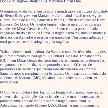
Doce e da anglo-australiana BHP Billiton Brasil Ltda.
O rompimento da barragem causou a inundação e destruição do distrito
de Bento Rodrigues, em Mariana, e afetou ainda os distritos Águas
Claras, Ponte do Gama, Paracatu e Pedras, além das cidades de Barra
Longa e Rio Doce. Os rejeitos também chegaram a outras diversas
cidades de Minas Gerais e o Espírito Santo e tem a possibilidade de
chegar ao sul do estado da Bahia. A tragédia tem registros de mortes e
diversos desabrigados e pessoas desaparecidas. Nas zonas urbanas e
rural pessoas tem sido atingidas pela tragédia.
Trabalhadores e trabalhadoras da Samarco também têm sido atingidos
pelo rompimento da barragem. A Central Única dos Trabalhadores
(CUT) em Minas Gerais declarou que várias denúncias de demissões
chegaram a central e diz estar apurando cerca de 90 casos de
prestadores de serviços que teriam sido dispensados da empresa
Samarco após o rompimento da barragem. Os impactos ambientais do
acidente em Mariana (MG) são ainda incalculáveis, e podem ser
irreversíveis.
O Comitê em Defesa dos Territórios Frente à Mineração, que reúne
centenas de organizações da sociedade civil e movimentos sociais,
publicou uma nota de repúdio sobre a tragédia ambiental. A
Articulação Semiárido Mineiro (ASA Minas) assina o documento.