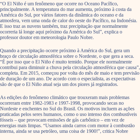
“O El Niño é um fenômeno que ocorre no Oceano Pacífico,
principalmente. A temperatura do mar aumenta, próximo à costa da
América do Sul, por vários fatores da dinâmica do oceano e da
atmosfera, vem uma onda de calor do oeste do Pacífico, na Indonésia.
E isso traz as nuvens também, traz precipitação que normalmente
ocorreria lá longe aqui próximo da América do Sul”, explica o
professor doutor em meteorologia Paulo Nobre.
Quando a precipitação ocorre próximo à América do Sul, gera um
braço de circulação atmosférica sobre o Nordeste, o que gera a seca.
“É por isso que o El Niño é muito temido. Porque ele normalmente
contribui para diminuir a chuva pela circulação atmosférica que causa”,
completa. Em 2015, começou por volta do mês de maio e tem previsão
de duração de um ano. De acordo com o especialista, as expectativas
são de que o El Niño atual seja um dos piores já registrados.
As edições do fenômeno climático que trouxeram mais problemas
ocorreram entre 1982-1983 e 1997-1998, provocando secas no
Nordeste e enchentes no Sul do Brasil. Os motivos incluem as ações
praticadas pelos seres humanos, como o uso intenso dos combustíveis
fósseis – que provocam emissões de gás carbônico – em vez de
energias mais limpas. “Usamos ainda carros com motor à combustão
interna, ainda se usa petróleo, uma coisa de 1900!”, critica Nobre