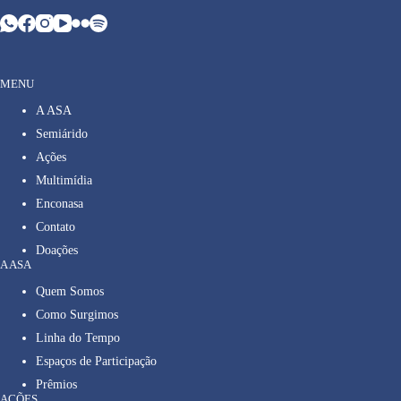
MENU
A ASA
Semiárido
Ações
Multimídia
Enconasa
Contato
Doações
A ASA
Quem Somos
Como Surgimos
Linha do Tempo
Espaços de Participação
Prêmios
AÇÕES