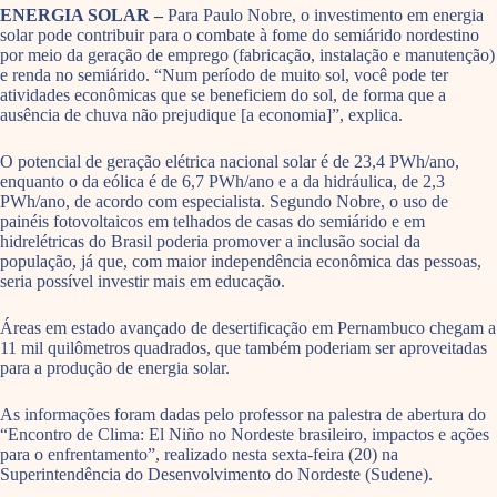
ENERGIA SOLAR –
Para Paulo Nobre, o investimento em energia
solar pode contribuir para o combate à fome do semiárido nordestino
por meio da geração de emprego (fabricação, instalação e manutenção)
e renda no semiárido. “Num período de muito sol, você pode ter
atividades econômicas que se beneficiem do sol, de forma que a
ausência de chuva não prejudique [a economia]”, explica.
O potencial de geração elétrica nacional solar é de 23,4 PWh/ano,
enquanto o da eólica é de 6,7 PWh/ano e a da hidráulica, de 2,3
PWh/ano, de acordo com especialista. Segundo Nobre, o uso de
painéis fotovoltaicos em telhados de casas do semiárido e em
hidrelétricas do Brasil poderia promover a inclusão social da
população, já que, com maior independência econômica das pessoas,
seria possível investir mais em educação.
Áreas em estado avançado de desertificação em Pernambuco chegam a
11 mil quilômetros quadrados, que também poderiam ser aproveitadas
para a produção de energia solar.
As informações foram dadas pelo professor na palestra de abertura do
“Encontro de Clima: El Niño no Nordeste brasileiro, impactos e ações
para o enfrentamento”, realizado nesta sexta-feira (20) na
Superintendência do Desenvolvimento do Nordeste (Sudene).