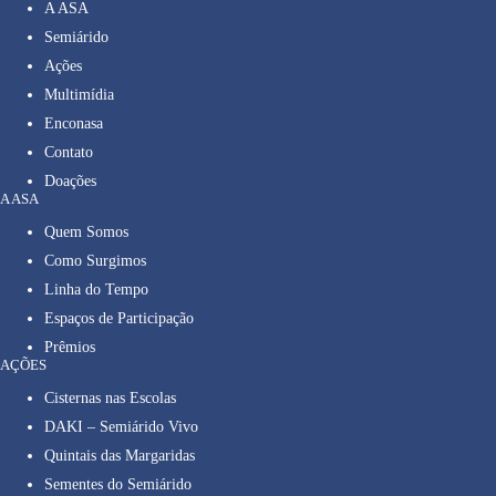
A ASA
Semiárido
Ações
Multimídia
Enconasa
Contato
Doações
A ASA
Quem Somos
Como Surgimos
Linha do Tempo
Espaços de Participação
Prêmios
AÇÕES
Cisternas nas Escolas
DAKI – Semiárido Vivo
Quintais das Margaridas
Sementes do Semiárido