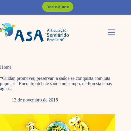
Pular
Doe e Ajude
para
o
conteúdo
Home
“Cuidar, promover, preservar: a saúde se conquista com luta
popular!” Encontro debate saúde no campo, na floresta e nas
águas
13 de novembro de 2015