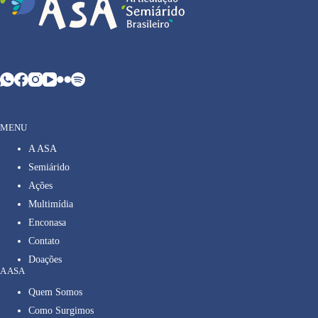
MENU
A ASA
Semiárido
Ações
Multimídia
Enconasa
Contato
Doações
A ASA
Quem Somos
Como Surgimos