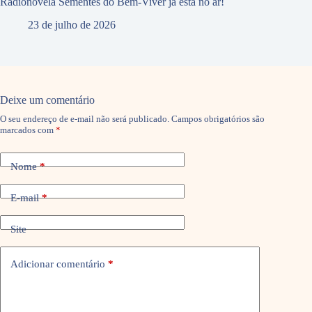
Radionovela Sementes do Bem-Viver já está no ar!
23 de julho de 2026
Deixe um comentário
O seu endereço de e-mail não será publicado.
Campos obrigatórios são
marcados com
*
Nome
*
E-mail
*
Site
Adicionar comentário
*