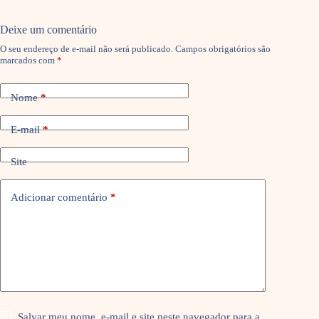
Deixe um comentário
O seu endereço de e-mail não será publicado.
Campos obrigatórios são
marcados com
*
Nome
*
E-mail
*
Site
Adicionar comentário
*
Salvar meu nome, e-mail e site neste navegador para a