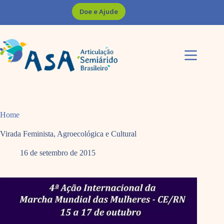
Pular
Doe e Ajude
para
o
conteúdo
Home
Virada Feminista, Agroecológica e Cultural
16 de setembro de 2015