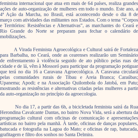
feminista internacional que atua em mais de 64 países, realiza grandes
ações de auto-organização de mulheres em todo o mundo. Este ano, a
4ª Ação da Marcha, no Brasil, está acontecendo desde o dia 8 de
março com atividades das militantes nos Estados. Com o tema “Corpos
e Territórios: Resistências e Alternativas”, as marchantes do Ceará e
Rio Grande do Norte se preparam para fechar o calendário de
mobilizações.
A Virada Feminista Agroecológica e Cultural sairá de Fortaleza
para Barbalha, no Ceará, onde as cearenses realizarão um Seminário
de enfrentamento à violência seguido de ato público pelas ruas de
cidade e de lá, vêm à Mossoró para participar da programação potiguar
que terá no dia 16 a Caravana Agroecológica. A Caravana circulará
pelas comunidades rurais de Tibau e Areia Branca; Caraúbas;
Upanema; Apodi; e na Associação Quilombola do Jatobá, em Patu;
mostrando as resistências e alternativas criadas pelas mulheres a partir
da auto-organização no princípio da agroecologia.
No dia 17, a partir das 6h, a bicicletada feminista sairá da Rua
Herondina Cavalcante Dantas, no bairro Nova Vida, será a abertura da
programação cultural com oficinas de comunicação e apresentações
artísticas no bairro pela manhã. À tarde, oficinas de danças populares,
batucada e fotografia na Lagoa do Mato; e oficinas de rap, batucada,
grafitagem e filtro dos sonhos no Santa Delmira.