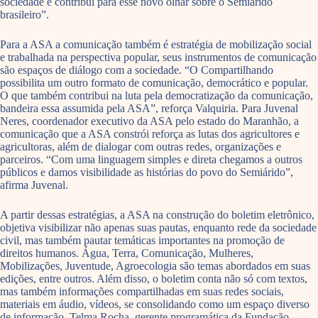
sociedade e contribui para esse novo olhar sobre o Semiárido
brasileiro”.
Para a ASA a comunicação também é estratégia de mobilização social
e trabalhada na perspectiva popular, seus instrumentos de comunicação
são espaços de diálogo com a sociedade. “O Compartilhando
possibilita um outro formato de comunicação, democrático e popular.
O que também contribui na luta pela democratização da comunicação,
bandeira essa assumida pela ASA”, reforça Valquiria. Para Juvenal
Neres, coordenador executivo da ASA pelo estado do Maranhão, a
comunicação que a ASA constrói reforça as lutas dos agricultores e
agricultoras, além de dialogar com outras redes, organizações e
parceiros. “Com uma linguagem simples e direta chegamos a outros
públicos e damos visibilidade as histórias do povo do Semiárido”,
afirma Juvenal.
A partir dessas estratégias, a ASA na construção do boletim eletrônico,
objetiva visibilizar não apenas suas pautas, enquanto rede da sociedade
civil, mas também pautar temáticas importantes na promoção de
direitos humanos. Água, Terra, Comunicação, Mulheres,
Mobilizações, Juventude, Agroecologia são temas abordados em suas
edições, entre outros. Além disso, o boletim conta não só com textos,
mas também informações compartilhadas em suas redes sociais,
materiais em áudio, vídeos, se consolidando como um espaço diverso
de informação. Telma Rocha, gerente programática da Fundação