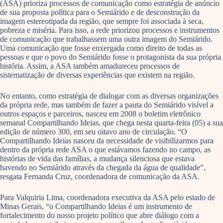
(ASA) prioriza processos de comunicação como estratégia de anúncio
de sua proposta política para o Semiárido e de desconstrução da
imagem estereotipada da região, que sempre foi associada à seca,
pobreza e miséria. Para isso, a rede priorizou processos e instrumentos
de comunicação que trabalhassem uma outra imagem do Semiárido.
Uma comunicação que fosse enxergada como direito de todas as
pessoas e que o povo do Semiárido fosse o protagonista da sua própria
história. Assim, a ASA também amadureceu processos de
sistematização de diversas experiências que existem na região.
No entanto, como estratégia de dialogar com as diversas organizações
da própria rede, mas também de fazer a pauta do Semiárido visível a
outros espaços e parceiros, nasceu em 2008 o boletim eletrônico
semanal Compartilhando Ideias, que chega nesta quarta-feira (05) a sua
edição de número 300, em seu oitavo ano de circulação. “O
Compartilhando Ideias nasceu da necessidade de visibilizarmos para
dentro da própria rede ASA o que estávamos fazendo no campo, as
histórias de vida das famílias, a mudança silenciosa que estava
havendo no Semiárido através da chegada da água de qualidade”,
resgata Fernanda Cruz, coordenadora de comunicação da ASA.
Para Valquiria Lima, coordenadora executiva da ASA pelo estado de
Minas Gerais, “o Compartilhando Ideias é um instrumento de
fortalecimento do nosso projeto político que abre diálogo com a