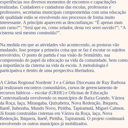
experiências nos diversos momentos de encontros e capacitações
realizadas. Cuidadores e cuidadoras das escolas, professoras e
professores, secretarias municipais comprometidas com uma educação
de qualidade estão se envolvendo nos processos de forma muito
interessante. A princípio aparecem as desconfianças: “É apenas mais
um curso?”; “Será que eu, como zelador, desta vez serei ouvido?”; “A
cisterna será mesmo construída?”.
Na medida em que as atividades vão acontecendo, as posturas vão
mudando. Isso porque a primeira coisa que se faz é escutar os sujeitos
envolvidos. O ponto de partida é sua visão do Semiárido, sua
compreensão do papel da educação na vida da comunidade, bem como
a importância da cisterna na vida da escola. A metodologia é
participativa e dentro de uma perspectiva libertadora.
A Cáritas Regional Nordeste 3 e a Cáritas Diocesana de Ruy Barbosa
já realizaram encontros comunitários, cursos de gerenciamento de
recursos hídricos – escolar (GRHE) e Oficinas de Educação
Contextualizada envolvendo os municípios de Baixa Grande, Várzea
da Roça, Iaçu, Mirangaba, Quixabeira, Nova Redenção, Ibiquera,
Itaetê, Itaberaba, Mundo Novo, Piritiba, Tapiramutá, Miguel Calmon.
Já foram construídas cisternas em Várzea da Roça, Iaçu, Nova
Redenção, Ibiquera, Itaetê, Piritiba, Tapiramutá. O projeto continuará
envolvendo os outros municípios já mobilizados.