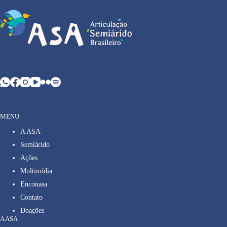
MENU
A ASA
Semiárido
Ações
Multimídia
Enconasa
Contato
Doações
A ASA