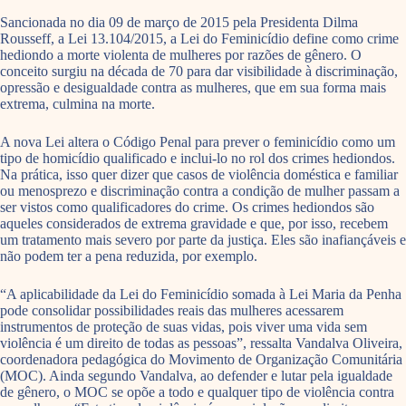
Sancionada no dia 09 de março de 2015 pela Presidenta Dilma
Rousseff, a Lei 13.104/2015, a Lei do Feminicídio define como crime
hediondo a morte violenta de mulheres por razões de gênero. O
conceito surgiu na década de 70 para dar visibilidade à discriminação,
opressão e desigualdade contra as mulheres, que em sua forma mais
extrema, culmina na morte.
A nova Lei altera o Código Penal para prever o feminicídio como um
tipo de homicídio qualificado e inclui-lo no rol dos crimes hediondos.
Na prática, isso quer dizer que casos de violência doméstica e familiar
ou menosprezo e discriminação contra a condição de mulher passam a
ser vistos como qualificadores do crime. Os crimes hediondos são
aqueles considerados de extrema gravidade e que, por isso, recebem
um tratamento mais severo por parte da justiça. Eles são inafiançáveis e
não podem ter a pena reduzida, por exemplo.
“A aplicabilidade da Lei do Feminicídio somada à Lei Maria da Penha
pode consolidar possibilidades reais das mulheres acessarem
instrumentos de proteção de suas vidas, pois viver uma vida sem
violência é um direito de todas as pessoas”, ressalta Vandalva Oliveira,
coordenadora pedagógica do Movimento de Organização Comunitária
(MOC). Ainda segundo Vandalva, ao defender e lutar pela igualdade
de gênero, o MOC se opõe a todo e qualquer tipo de violência contra