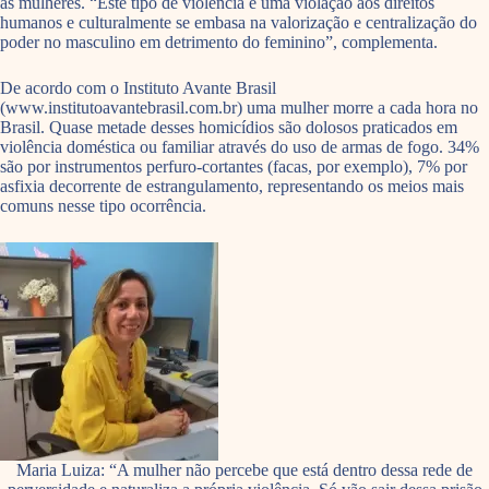
as mulheres. “Este tipo de violência é uma violação aos direitos
humanos e culturalmente se embasa na valorização e centralização do
poder no masculino em detrimento do feminino”, complementa.
De acordo com o Instituto Avante Brasil
(www.institutoavantebrasil.com.br) uma mulher morre a cada hora no
Brasil. Quase metade desses homicídios são dolosos praticados em
violência doméstica ou familiar através do uso de armas de fogo. 34%
são por instrumentos perfuro-cortantes (facas, por exemplo), 7% por
asfixia decorrente de estrangulamento, representando os meios mais
comuns nesse tipo ocorrência.
Maria Luiza: “A mulher não percebe que está dentro dessa rede de