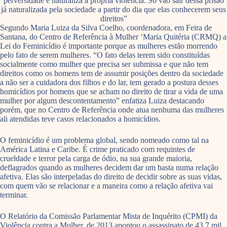
perversidade e naturaliza a própria violência. Só vão sair dessa prisão
já naturalizada pela sociedade a partir do dia que elas conhecerem seus
direitos”
Segundo Maria Luiza da Silva Coelho, coordenadora, em Feira de
Santana, do Centro de Referência à Mulher ‘Maria Quitéria (CRMQ) a
Lei do Feminicídio é importante porque as mulheres estão morrendo
pelo fato de serem mulheres. “O fato delas terem sido constituídas
socialmente como mulher que precisa ser submissa e que não tem
direitos como os homens tem de assumir posições dentro da sociedade
a não ser a cuidadora dos filhos e do lar, tem gerado a postura desses
homicídios por homens que se acham no direito de tirar a vida de uma
mulher por algum descontentamento” enfatiza Luiza destacando
porém, que no Centro de Referência onde atua nenhuma das mulheres
ali atendidas teve casos relacionados a homicídios.
O feminicídio é um problema global, sendo nomeado como tal na
América Latina e Caribe. É crime praticado com requintes de
crueldade e terror pela carga de ódio, na sua grande maioria,
deflagrados quando as mulheres decidem dar um basta numa relação
afetiva. Elas são interpeladas do direito de decidir sobre as suas vidas,
com quem vão se relacionar e a maneira como a relação afetiva vai
terminar.
O Relatório da Comissão Parlamentar Mista de Inquérito (CPMI) da
Violência contra a Mulher, de 2013,apontou o assassinato de 43,7 mil