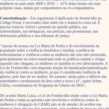
mulheres no país entre 2000 e 2010 — 41% delas mortas em suas
próprias casas, muitas por companheiros ou ex-companheiros.
Conscientização –
Em seguimento à tipificação do feminicídio no
Código Penal, é necessário falar sobre ele e nomeá-lo como tal. É
preciso torná-lo visível e presente na opinião pública, nas
universidades, nas delegacias, nas perícias, nas promotorias, nas
defensorias públicas e nos tribunais de justiça.
“Apesar do avanço na Lei Maria da Penha e do envolvimento da
população sobre a violência doméstica e familiar, a política de
enfrentamento a violência contra as mulheres não tem sido priorizada,
principalmente na esfera municipal onde as políticas tardam a chegar
(quando não chegam), as mulheres se mantêm no seu silenciamento. A
Lei do Feminicídio vem enquanto reação da banalização/naturalização
da violência contra as mulheres, já que é considerada violência de
gênero, pelo fato de ser mulher. No entanto, ainda paira o silêncio das
autoridades e profissionais da área sobre a nova Lei”, opina Selma
Glória, coordenadora do Programa de Gênero do MOC.
De acordo Maria Luiza, a Lei do Feminicídio assim como a Lei Maria
da Penha e todas as questões que envolvem a violência contra às
mulheres é obrigação do CRMQ não só de atender, de acolher nas
diversas áreas em que elas necessitam, mas também de atuar no eixo de