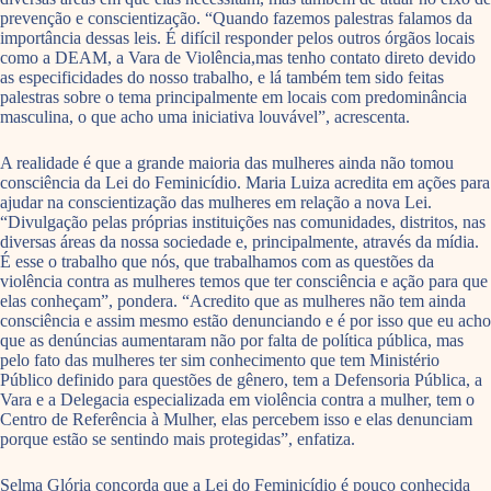
prevenção e conscientização. “Quando fazemos palestras falamos da
importância dessas leis. É difícil responder pelos outros órgãos locais
como a DEAM, a Vara de Violência,mas tenho contato direto devido
as especificidades do nosso trabalho, e lá também tem sido feitas
palestras sobre o tema principalmente em locais com predominância
masculina, o que acho uma iniciativa louvável”, acrescenta.
A realidade é que a grande maioria das mulheres ainda não tomou
consciência da Lei do Feminicídio. Maria Luiza acredita em ações para
ajudar na conscientização das mulheres em relação a nova Lei.
“Divulgação pelas próprias instituições nas comunidades, distritos, nas
diversas áreas da nossa sociedade e, principalmente, através da mídia.
É esse o trabalho que nós, que trabalhamos com as questões da
violência contra as mulheres temos que ter consciência e ação para que
elas conheçam”, pondera. “Acredito que as mulheres não tem ainda
consciência e assim mesmo estão denunciando e é por isso que eu acho
que as denúncias aumentaram não por falta de política pública, mas
pelo fato das mulheres ter sim conhecimento que tem Ministério
Público definido para questões de gênero, tem a Defensoria Pública, a
Vara e a Delegacia especializada em violência contra a mulher, tem o
Centro de Referência à Mulher, elas percebem isso e elas denunciam
porque estão se sentindo mais protegidas”, enfatiza.
Selma Glória concorda que a Lei do Feminicídio é pouco conhecida