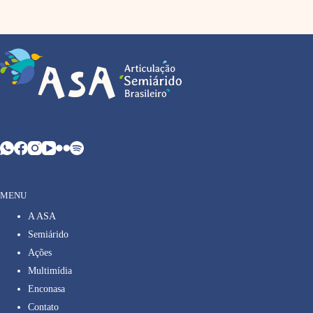
MENU
A ASA
Semiárido
Ações
Multimídia
Enconasa
Contato