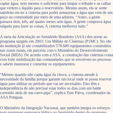
captar água, nem mesmo o suficiente para limpar o telhado e as calhas
que vertem o líquido para o reservatório. Mesmo assim, ela se sente
satisfeita em ter a cisterna para poder armazenar a água que vem de um
poço na comunidade por meio de uma adutora. “Antes, a gente
passava dois, três, até quatro meses sem água. A gente comprava água
salgada para fazer as coisas. A cisterna melhorou tudo.”
A meta da Articulação no Semiárido Brasileiro (ASA) deu nome ao
programa surgido em 2003: Um Milhão de Cisternas (P1MC). No site
da instituição já são contabilizados 578.689 equipamentos construídos
nas zonas rurais, em parceria com o Ministério do Desenvolvimento
Social (MDS). De acordo com a ASA, a construção das cisternas conta
com forte mobilização das comunidades que se envolvem no processo
e sabem manusear e consertar os equipamentos.
“Mesmo quando não capta água da chuva, a cisterna atende à
necessidade da família porque garante um local onde se possa reservar
água para utilizar no período que vai ser necessário. Eles têm a
independência de não precisar estar todos os dias com um balde
correndo atrás de um carro-pipa”, explica Yure Paiva, coordenador da
ASA Potiguar.
O Ministério da Integração Nacional, que também integra os esforços
para promover segurança hídrica no Semiárido dentro do programa