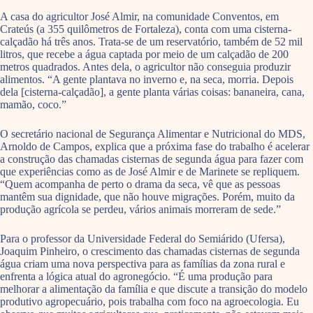
A casa do agricultor José Almir, na comunidade Conventos, em
Crateús (a 355 quilômetros de Fortaleza), conta com uma cisterna-
calçadão há três anos. Trata-se de um reservatório, também de 52 mil
litros, que recebe a água captada por meio de um calçadão de 200
metros quadrados. Antes dela, o agricultor não conseguia produzir
alimentos. “A gente plantava no inverno e, na seca, morria. Depois
dela [cisterna-calçadão], a gente planta várias coisas: bananeira, cana,
mamão, coco.”
O secretário nacional de Segurança Alimentar e Nutricional do MDS,
Arnoldo de Campos, explica que a próxima fase do trabalho é acelerar
a construção das chamadas cisternas de segunda água para fazer com
que experiências como as de José Almir e de Marinete se repliquem.
“Quem acompanha de perto o drama da seca, vê que as pessoas
mantêm sua dignidade, que não houve migrações. Porém, muito da
produção agrícola se perdeu, vários animais morreram de sede.”
Para o professor da Universidade Federal do Semiárido (Ufersa),
Joaquim Pinheiro, o crescimento das chamadas cisternas de segunda
água criam uma nova perspectiva para as famílias da zona rural e
enfrenta a lógica atual do agronegócio. “É uma produção para
melhorar a alimentação da família e que discute a transição do modelo
produtivo agropecuário, pois trabalha com foco na agroecologia. Eu