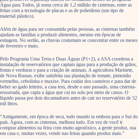
Água para Todos, já soma cerca de 1,2 milhão de cisternas, entre as
feitas com a tecnologia de placas e as de polietileno (um tipo de
material plástico).
Além de água para ser consumida pelas pessoas, as cisternas também
ajudam as famílias a produzir alimentos, mesmo em épocas de
estiagem. No sertão, as chuvas costumam se concentrar entre os meses
de fevereiro e maio.
Pelo Programa Uma Terra e Duas Águas (P1+2), a ASA coordena a
instalação de reservatórios que captam água para a produção de grãos,
frutas e verduras e para a criação de animais. A agricultora Marinete,
de Nova Russas, exibe satisfeita sua plantação de tomate, pimentão
vermelho, cebolinha e maxixe. Para cuidar dos canteiros e para dar de
beber ao gado leiteiro, a casa tem, desde o ano passado, uma cisterna-
enxurrada, que capta a água que cai no solo por meio de canos. O
líquido passa por dois decantadores antes de cair no reservatório de 52
mil litros.
“Antigamente, em época de seca, todo mundo ia embora para o Sul do
país. Agora, com as cisternas, melhora tudo. Em vez de você ir
comprar alimentos na feira com muito agrotóxico, a gente produz, usa
em casa e, muitas vezes, vende nas feiras quando produz mais.”