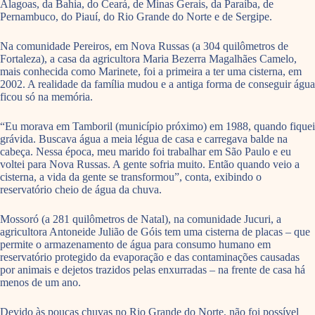
Alagoas, da Bahia, do Ceará, de Minas Gerais, da Paraíba, de
Pernambuco, do Piauí, do Rio Grande do Norte e de Sergipe.
Na comunidade Pereiros, em Nova Russas (a 304 quilômetros de
Fortaleza), a casa da agricultora Maria Bezerra Magalhães Camelo,
mais conhecida como Marinete, foi a primeira a ter uma cisterna, em
2002. A realidade da família mudou e a antiga forma de conseguir água
ficou só na memória.
“Eu morava em Tamboril (município próximo) em 1988, quando fiquei
grávida. Buscava água a meia légua de casa e carregava balde na
cabeça. Nessa época, meu marido foi trabalhar em São Paulo e eu
voltei para Nova Russas. A gente sofria muito. Então quando veio a
cisterna, a vida da gente se transformou”, conta, exibindo o
reservatório cheio de água da chuva.
Mossoró (a 281 quilômetros de Natal), na comunidade Jucuri, a
agricultora Antoneide Julião de Góis tem uma cisterna de placas – que
permite o armazenamento de água para consumo humano em
reservatório protegido da evaporação e das contaminações causadas
por animais e dejetos trazidos pelas enxurradas – na frente de casa há
menos de um ano.
Devido às poucas chuvas no Rio Grande do Norte, não foi possível