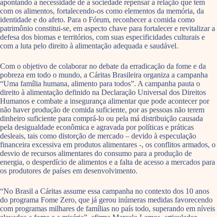
apontando a necessidade de a sociedade repensar a relação que tem
com os alimentos, fortalecendo-os como elementos da memória, da
identidade e do afeto. Para o Fórum, reconhecer a comida como
patrimônio constitui-se, em aspecto chave para fortalecer e revitalizar a
defesa dos biomas e territórios, com suas especificidades culturais e
com a luta pelo direito à alimentação adequada e saudável.
Com o objetivo de colaborar no debate da erradicação da fome e da
pobreza em todo o mundo, a Cáritas Brasileira organiza a campanha
“Uma família humana, alimento para todos”. A campanha pauta o
direito à alimentação definido na Declaração Universal dos Direitos
Humanos e combate a insegurança alimentar que pode acontecer por
não haver produção de comida suficiente, por as pessoas não terem
dinheiro suficiente para comprá-lo ou pela má distribuição causada
pela desigualdade econômica e agravada por políticas e práticas
desleais, tais como distorção de mercado – devido à especulação
financeira excessiva em produtos alimentares -, os conflitos armados, o
desvio de recursos alimentares do consumo para a produção de
energia, o desperdício de alimentos e a falta de acesso a mercados para
os produtores de países em desenvolvimento.
“No Brasil a Cáritas assume essa campanha no contexto dos 10 anos
do programa Fome Zero, que já gerou inúmeras medidas favorecendo
com programas milhares de famílias no país todo, superando em níveis