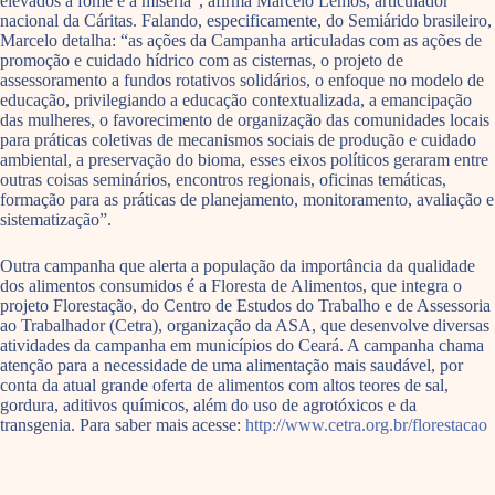
elevados a fome e a miséria”, afirma Marcelo Lemos, articulador
nacional da Cáritas. Falando, especificamente, do Semiárido brasileiro,
Marcelo detalha: “as ações da Campanha articuladas com as ações de
promoção e cuidado hídrico com as cisternas, o projeto de
assessoramento a fundos rotativos solidários, o enfoque no modelo de
educação, privilegiando a educação contextualizada, a emancipação
das mulheres, o favorecimento de organização das comunidades locais
para práticas coletivas de mecanismos sociais de produção e cuidado
ambiental, a preservação do bioma, esses eixos políticos geraram entre
outras coisas seminários, encontros regionais, oficinas temáticas,
formação para as práticas de planejamento, monitoramento, avaliação e
sistematização”.
Outra campanha que alerta a população da importância da qualidade
dos alimentos consumidos é a Floresta de Alimentos, que integra o
projeto Florestação, do Centro de Estudos do Trabalho e de Assessoria
ao Trabalhador (Cetra), organização da ASA, que desenvolve diversas
atividades da campanha em municípios do Ceará. A campanha chama
atenção para a necessidade de uma alimentação mais saudável, por
conta da atual grande oferta de alimentos com altos teores de sal,
gordura, aditivos químicos, além do uso de agrotóxicos e da
transgenia. Para saber mais acesse:
http://www.cetra.org.br/florestacao