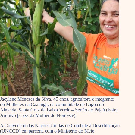
Jacylene Menezes da Silva, 45 anos, agricultora e integrante
do Mulheres na Caatinga, da comunidade de Lagoa do
Almeida, Santa Cruz da Baixa Verde – Sertão do Pajeú (Foto:
Arquivo | Casa da Mulher do Nordeste)
A Convenção das Nações Unidas de Combate à Desertificação
(UNCCD) em parceria com o Ministério do Meio