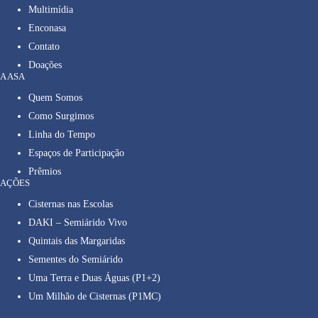
Multimídia
Enconasa
Contato
Doações
A ASA
Quem Somos
Como Surgimos
Linha do Tempo
Espaços de Participação
Prêmios
AÇÕES
Cisternas nas Escolas
DAKI – Semiárido Vivo
Quintais das Margaridas
Sementes do Semiárido
Uma Terra e Duas Águas (P1+2)
Um Milhão de Cisternas (P1MC)