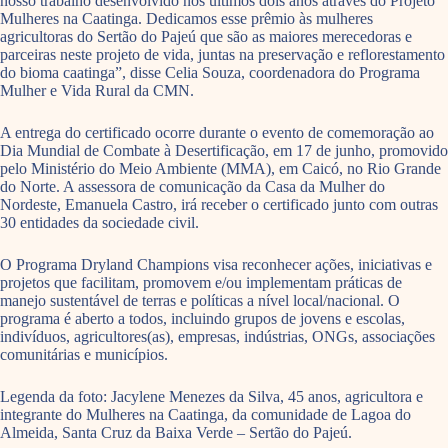
nosso trabalho desenvolvido nos últimos dois anos através do Projeto
Mulheres na Caatinga. Dedicamos esse prêmio às mulheres
agricultoras do Sertão do Pajeú que são as maiores merecedoras e
parceiras neste projeto de vida, juntas na preservação e reflorestamento
do bioma caatinga”, disse Celia Souza, coordenadora do Programa
Mulher e Vida Rural da CMN.
A entrega do certificado ocorre durante o evento de comemoração ao
Dia Mundial de Combate à Desertificação, em 17 de junho, promovido
pelo Ministério do Meio Ambiente (MMA), em Caicó, no Rio Grande
do Norte. A assessora de comunicação da Casa da Mulher do
Nordeste, Emanuela Castro, irá receber o certificado junto com outras
30 entidades da sociedade civil.
O Programa Dryland Champions visa reconhecer ações, iniciativas e
projetos que facilitam, promovem e/ou implementam práticas de
manejo sustentável de terras e políticas a nível local/nacional. O
programa é aberto a todos, incluindo grupos de jovens e escolas,
indivíduos, agricultores(as), empresas, indústrias, ONGs, associações
comunitárias e municípios.
Legenda da foto: Jacylene Menezes da Silva, 45 anos, agricultora e
integrante do Mulheres na Caatinga, da comunidade de Lagoa do
Almeida, Santa Cruz da Baixa Verde – Sertão do Pajeú.