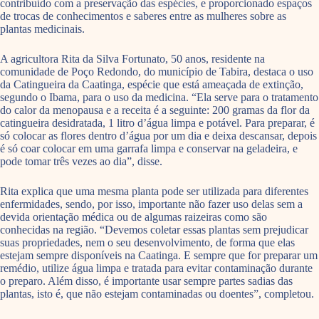
contribuído com a preservação das espécies, e proporcionado espaços
de trocas de conhecimentos e saberes entre as mulheres sobre as
plantas medicinais.
A agricultora Rita da Silva Fortunato, 50 anos, residente na
comunidade de Poço Redondo, do município de Tabira, destaca o uso
da Catingueira da Caatinga, espécie que está ameaçada de extinção,
segundo o Ibama, para o uso da medicina. “Ela serve para o tratamento
do calor da menopausa e a receita é a seguinte: 200 gramas da flor da
catingueira desidratada, 1 litro d’água limpa e potável. Para preparar, é
só colocar as flores dentro d’água por um dia e deixa descansar, depois
é só coar colocar em uma garrafa limpa e conservar na geladeira, e
pode tomar três vezes ao dia”, disse.
Rita explica que uma mesma planta pode ser utilizada para diferentes
enfermidades, sendo, por isso, importante não fazer uso delas sem a
devida orientação médica ou de algumas raizeiras como são
conhecidas na região. “Devemos coletar essas plantas sem prejudicar
suas propriedades, nem o seu desenvolvimento, de forma que elas
estejam sempre disponíveis na Caatinga. E sempre que for preparar um
remédio, utilize água limpa e tratada para evitar contaminação durante
o preparo. Além disso, é importante usar sempre partes sadias das
plantas, isto é, que não estejam contaminadas ou doentes”, completou.