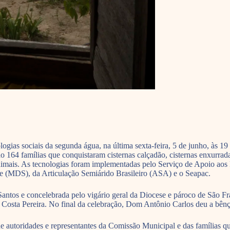
gias sociais da segunda água, na última sexta-feira, 5 de junho, às 
164 famílias que conquistaram cisternas calçadão, cisternas enxurrada, 
imais. As tecnologias foram implementadas pelo Serviço de Apoio aos 
 (MDS), da Articulação Semiárido Brasileiro (ASA) e o Seapac.
antos e concelebrada pelo vigário geral da Diocese e pároco de São Fr
a Costa Pereira. No final da celebração, Dom Antônio Carlos deu a bênç
utoridades e representantes da Comissão Municipal e das famílias qu