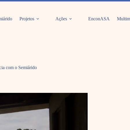
iárido
Projetos
Ações
EnconASA
Multim
ncia com o Semiárido