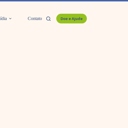
ídia
Contato
Doe e Ajude