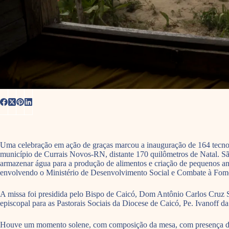
Uma celebração em ação de graças marcou a inauguração de 164 tecnolo
município de Currais Novos-RN, distante 170 quilômetros de Natal. São 
armazenar água para a produção de alimentos e criação de pequenos an
envolvendo o Ministério de Desenvolvimento Social e Combate à Fome
A missa foi presidida pelo Bispo de Caicó, Dom Antônio Carlos Cruz S
episcopal para as Pastorais Sociais da Diocese de Caicó, Pe. Ivanoff d
Houve um momento solene, com composição da mesa, com presença de a