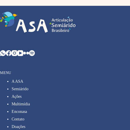
MENU
A ASA
Semiárido
Ações
Multimídia
Enconasa
Contato
Doações