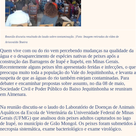
Reunião discutiu resultado do laudo sobre contaminação. | Foto: Imagem retiradas do vídeo de
Ariosvaldo Texeira
Quem vive com ou do rio vem percebendo mudanças na qualidade da
água e o desaparecimento de espécies nativas de peixes após a
construção das Barragens de Irapé e Itapebi, em Minas Gerais.
Recentemente alguns peixes têm apresentado feridas e infecções, o que
preocupa muito toda a população do Vale do Jequitinhonha, e levanta a
suspeita de que as águas do rio também estejam contaminadas. Para
debater e encaminhar propostas sobre assunto, no dia 08 de maio,
Sociedade Civil e Poder Público do Baixo Jequitinhonha se reuniram
em Almenara.
Na reunião discutiu-se o laudo do Laboratório de Doenças de Animais
Aquáticos da Escola de Veterinária da Universidade Federal de Minas
Gerais (UFMG) que analisou dois peixes adultos capturados no lago
de Irapé, no município de Grão Mongol. Os peixes foram submetidos à
necropsia sistemática, exame bacteriológico e exame virológico.