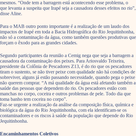
mesmos. “Onde tem a barragem está acontecendo esse problema, o
que levanta a suspeita que Irapé seja a causadora desses efeitos no rio”,
disse Aline.
Para o MAB outro ponto importante é a realização de um laudo dos
impactos de Irapé em toda a Bacia Hidrográfica do Rio Jequitinhonha,
não só a contaminação da água, como também questões produtivas que
forçam o êxodo para as grandes cidades.
Segundo participantes da reunião a Cemig nega que seja a barragem a
causadora da contaminação dos peixes. Para Ariosvaldo Teixeira,
presidente da Colônia de Pescadores Z13, é do rio que os pescadores
tiram o sustento, se não tiver peixe com qualidade não há condições de
sobreviver, alguns já estão passando necessidade, quando pega o peixe
não querem comprar. “A má qualidade da água está afetando também a
saúde das pessoas que dependem do rio. Os pescadores estão com
manchas no corpo, coceira e outros problemas de pele. Todo dia que
toma banho tem coceira no corpo”.
Faz-se urgente a realização da análise da composição física, química e
biológica da água do Rio Jequitinhonha, com ela identificam-se os
contaminadores e os riscos à saúde da população que depende do Rio
Jequitinhonha.
Encaminhamentos Coletivos