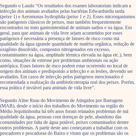
Segundo o Laudo “Os resultados dos exames laboratoriais indicam a
infecção dos animais avaliados pelas bactérias Edwardsiella tarda
(peixe 1) e Aeromonas hydrophila (peixe 1 e 2). Esses microrganismos
são patógenos clássicos de peixes, mas também frequentemente
encontrados no trato gastrointestinal de animais sadios e na água. Em
geral, para que animais de vida livre sejam acometidos por esses
patógenos é necessária a presença de fatores de risco como má
qualidade da água (grande quantidade de matéria orgânica, redução de
oxigênio dissolvido, compostos nitrogenados em excesso,
contaminantes na água, amplitude térmica elevada na água etc.), bem
como, situações de estresse por problemas ambientais ou ação
antrópica. Esses fatores de risco podem estar ocorrendo no local de
origem dos animais e predispondo a infecção e as lesões, devendo ser
avaliados. Em casos de infecção pelos patógenos mencionados é
recomendada a realização da antibioticoterapia oral dos peixes. Porém,
essa prática é inviável para animais de vida livre”.
Segundo Aline Ruas do Movimento de Atingidos por Barragens
(MAB), desde o início dos trabalhos do Movimento na região do
Médio Jequitinhonha há três anos foram relatados problemas de má
qualidade da água, pessoas com doenças de pele, abandono das
comunidades por falta de água potável, peixes contaminados dentre
outros problemas. A partir deste ano começaram a trabalhar com os
pescadores e pescadoras do Baixo e viram que os problemas são os