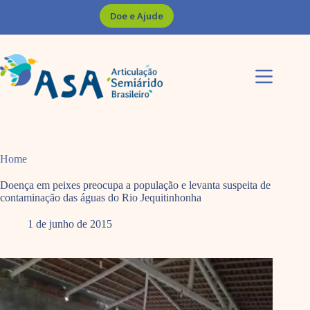
Pular
Doe e Ajude
para
o
conteúdo
Home
Doença em peixes preocupa a população e levanta suspeita de
contaminação das águas do Rio Jequitinhonha
1 de junho de 2015