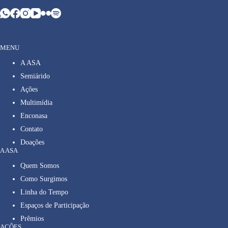
MENU
A ASA
Semiárido
Ações
Multimídia
Enconasa
Contato
Doações
A ASA
Quem Somos
Como Surgimos
Linha do Tempo
Espaços de Participação
Prêmios
AÇÕES