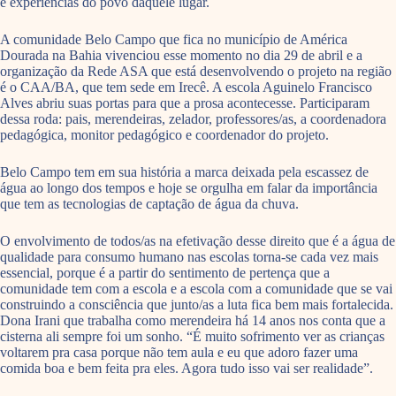
e experiências do povo daquele lugar.
A comunidade Belo Campo que fica no município de América
Dourada na Bahia vivenciou esse momento no dia 29 de abril e a
organização da Rede ASA que está desenvolvendo o projeto na região
é o CAA/BA, que tem sede em Irecê. A escola Aguinelo Francisco
Alves abriu suas portas para que a prosa acontecesse. Participaram
dessa roda: pais, merendeiras, zelador, professores/as, a coordenadora
pedagógica, monitor pedagógico e coordenador do projeto.
Belo Campo tem em sua história a marca deixada pela escassez de
água ao longo dos tempos e hoje se orgulha em falar da importância
que tem as tecnologias de captação de água da chuva.
O envolvimento de todos/as na efetivação desse direito que é a água de
qualidade para consumo humano nas escolas torna-se cada vez mais
essencial, porque é a partir do sentimento de pertença que a
comunidade tem com a escola e a escola com a comunidade que se vai
construindo a consciência que junto/as a luta fica bem mais fortalecida.
Dona Irani que trabalha como merendeira há 14 anos nos conta que a
cisterna ali sempre foi um sonho. “É muito sofrimento ver as crianças
voltarem pra casa porque não tem aula e eu que adoro fazer uma
comida boa e bem feita pra eles. Agora tudo isso vai ser realidade”.