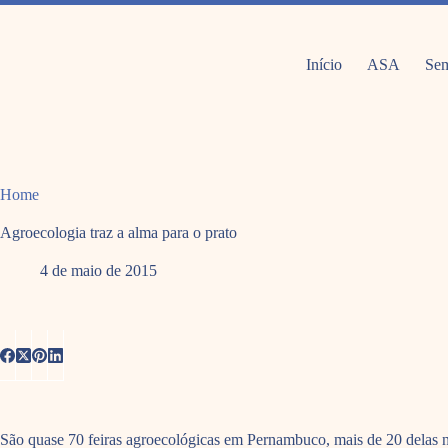
Pular
para
o
conteúdo
Início
ASA
Sem
Home
Agroecologia traz a alma para o prato
4 de maio de 2015
São quase 70 feiras agroecológicas em Pernambuco, mais de 20 delas no