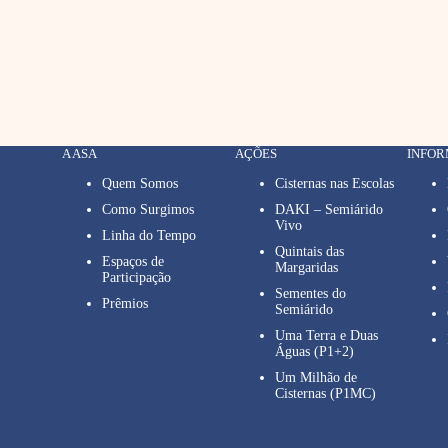
A ASA
AÇÕES
INFO
Quem Somos
Cisternas nas Escolas
Como Surgimos
DAKI – Semiárido
Vivo
Linha do Tempo
Quintais das
Espaços de
Margaridas
Participação
Sementes do
Prêmios
Semiárido
Uma Terra e Duas
Águas (P1+2)
Um Milhão de
Cisternas (P1MC)