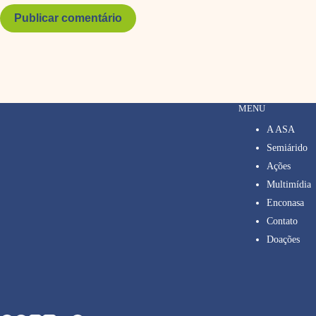
Publicar comentário
MENU
A ASA
Semiárido
Ações
Multimídia
Enconasa
Contato
Doações