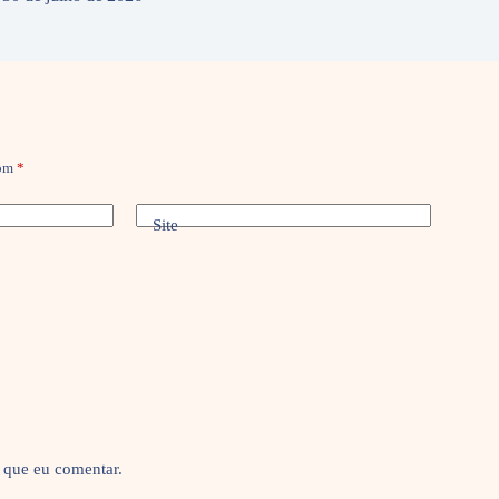
com
*
Site
 que eu comentar.