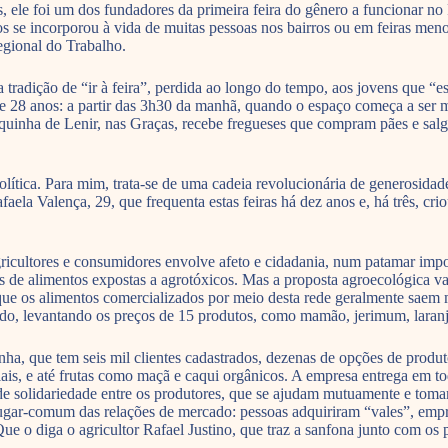
ele foi um dos fundadores da primeira feira do gênero a funcionar no R
os se incorporou à vida de muitas pessoas nos bairros ou em feiras men
egional do Trabalho.
tradição de “ir à feira”, perdida ao longo do tempo, aos jovens que “e
 28 anos: a partir das 3h30 da manhã, quando o espaço começa a ser mo
rraquinha de Lenir, nas Graças, recebe fregueses que compram pães e s
lítica. Para mim, trata-se de uma cadeia revolucionária de generosidad
ela Valença, 29, que frequenta estas feiras há dez anos e, há três, cr
agricultores e consumidores envolve afeto e cidadania, num patamar im
 de alimentos expostas a agrotóxicos. Mas a proposta agroecológica va
que os alimentos comercializados por meio desta rede geralmente saem
o, levantando os preços de 15 produtos, como mamão, jerimum, laranja
ha, que tem seis mil clientes cadastrados, dezenas de opções de produt
iais, e até frutas como maçã e caqui orgânicos. A empresa entrega em t
o de solidariedade entre os produtores, que se ajudam mutuamente e to
ugar-comum das relações de mercado: pessoas adquiriram “vales”, empres
. Que o diga o agricultor Rafael Justino, que traz a sanfona junto com o