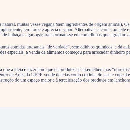
 natural, muitas vezes vegana (sem ingredientes de origem animal). Os
lesmente, tem fome e aprecia o sabor. Alternativas à carne, ao leite e
a” de linhaça e agar-agar, transformam-se em comidinhas que agradam ao
 outras comidas artesanais “de verdade”, sem aditivos químicos, e dá a
des especiais, a venda de alimentos começou para arrecadar dinheiro pa
ica que a ideia é fazer com que os produtos se assemelhem aos “normais
entro de Artes da UFPE vende delícias como coxinha de jaca e cupcak
à construção de um espaço maior e à terceirização dos produtos em lancho