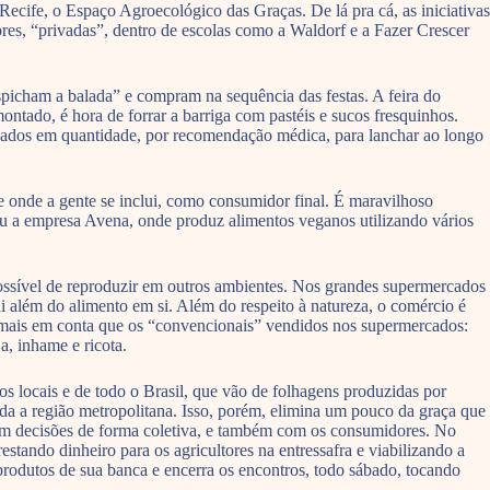
ecife, o Espaço Agroecológico das Graças. De lá pra cá, as iniciativas
ores, “privadas”, dentro de escolas como a Waldorf e a Fazer Crescer
spicham a balada” e compram na sequência das festas. A feira do
ntado, é hora de forrar a barriga com pastéis e sucos fresquinhos.
algados em quantidade, por recomendação médica, para lanchar ao longo
e onde a gente se inclui, como consumidor final. É maravilhoso
iou a empresa Avena, onde produz alimentos veganos utilizando vários
possível de reproduzir em outros ambientes. Nos grandes supermercados
i além do alimento em si. Além do respeito à natureza, o comércio é
 mais em conta que os “convencionais” vendidos nos supermercados:
, inhame e ricota.
os locais e de todo o Brasil, que vão de folhagens produzidas por
oda a região metropolitana. Isso, porém, elimina um pouco da graça que
mam decisões de forma coletiva, e também com os consumidores. No
tando dinheiro para os agricultores na entressafra e viabilizando a
s produtos de sua banca e encerra os encontros, todo sábado, tocando