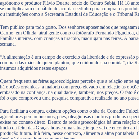
agrônomo e produtor Flávio Duarte, sócio do Centro Sabiá. Há 18 anos, 
se multiplicaram e o hábito de acordar cedinho para comprar os produt
ou instituições como a Secretaria Estadual de Educação e o Tribunal R
Tem público para todo gosto. Dos senhores aposentados que resgatam a 
Carmo, em Olinda, atrai gente como o fotógrafo Fernando Figueiroa, de
Famílias inteiras, com crianças a tiracolo, madrugam nas feiras. A ba
semana.
“A alimentação é um campo de exercício da liberdade e de expressão po
comprar das mãos de quem plantou, que cuidou de sua comida”, diz Rafa
insumos adquiridos nestes espaços.
Quem frequenta as feiras agroecológicas percebe que a relação entre 
há opções orgânicas, a maioria com preço elevado em relação às opções
embasado na confiança, na qualidade e, também, nos preços. O fato é 
foi o que comprovou uma pesquisa comparativa realizada no ano passad
Para facilitar a compra, existem opções como o site da Comadre Fulozin
agricultores pernambucanos, pães, oleaginosas e outros produtos espec
existe no contato direto. Dentro da rede agroecológica há uma relaçã
início da feira das Graças houve uma situação que vai de encontro ao l
produção futura. Ir à feira, nesse contexto, alimenta a alma por tabela
forró pé-de-serra junto com os clientes.