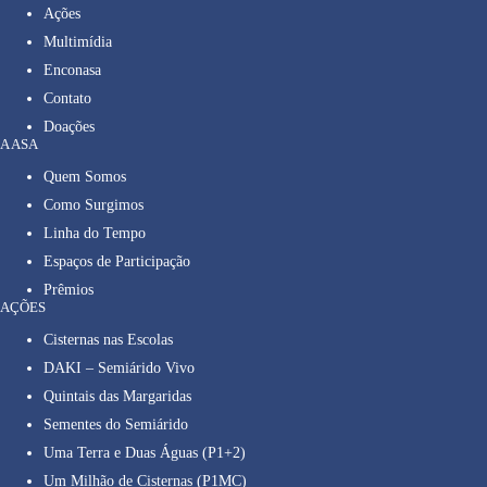
Ações
Multimídia
Enconasa
Contato
Doações
A ASA
Quem Somos
Como Surgimos
Linha do Tempo
Espaços de Participação
Prêmios
AÇÕES
Cisternas nas Escolas
DAKI – Semiárido Vivo
Quintais das Margaridas
Sementes do Semiárido
Uma Terra e Duas Águas (P1+2)
Um Milhão de Cisternas (P1MC)