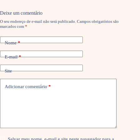
Deixe um comentário
O seu endereço de e-mail não será publicado.
Campos obrigatórios são
marcados com
*
Nome
*
E-mail
*
Site
Adicionar comentário
*
Salvar meu nome, e-mail e site neste navegador para a