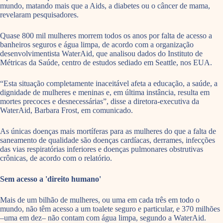
mundo, matando mais que a Aids, a diabetes ou o câncer de mama,
revelaram pesquisadores.
Quase 800 mil mulheres morrem todos os anos por falta de acesso a
banheiros seguros e água limpa, de acordo com a organização
desenvolvimentista WaterAid, que analisou dados do Instituto de
Métricas da Saúde, centro de estudos sediado em Seattle, nos EUA.
“Esta situação completamente inaceitável afeta a educação, a saúde, a
dignidade de mulheres e meninas e, em última instância, resulta em
mortes precoces e desnecessárias”, disse a diretora-executiva da
WaterAid, Barbara Frost, em comunicado.
As únicas doenças mais mortíferas para as mulheres do que a falta de
saneamento de qualidade são doenças cardíacas, derrames, infecções
das vias respiratórias inferiores e doenças pulmonares obstrutivas
crônicas, de acordo com o relatório.
Sem acesso a 'direito humano'
Mais de um bilhão de mulheres, ou uma em cada três em todo o
mundo, não têm acesso a um toalete seguro e particular, e 370 milhões
–uma em dez– não contam com água limpa, segundo a WaterAid.