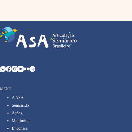
MENU
A ASA
Semiárido
Ações
Multimídia
Enconasa