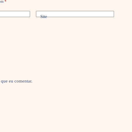
com
*
Site
 que eu comentar.