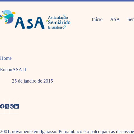
Pular
para
o
conteúdo
Início
ASA
Sem
Home
EnconASA II
25 de janeiro de 2015
2001, novamente em Igarassu. Pernambuco é o palco para as discussões