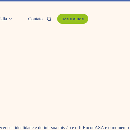
ídia
Contato
Doe e Ajude
ecer sua identidade e definir sua missão e o II EnconASA é o momento