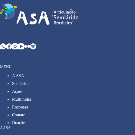
MENU
A ASA
Semiárido
Ações
Multimídia
Enconasa
Contato
Doações
A ASA