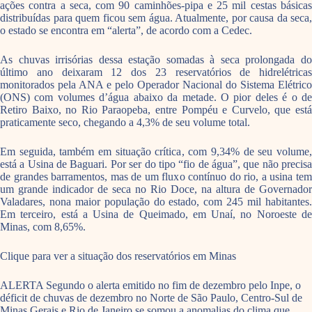
ações contra a seca, com 90 caminhões-pipa e 25 mil cestas básicas
distribuídas para quem ficou sem água. Atualmente, por causa da seca,
o estado se encontra em “alerta”, de acordo com a Cedec.
As chuvas irrisórias dessa estação somadas à seca prolongada do
último ano deixaram 12 dos 23 reservatórios de hidrelétricas
monitorados pela ANA e pelo Operador Nacional do Sistema Elétrico
(ONS) com volumes d’água abaixo da metade. O pior deles é o de
Retiro Baixo, no Rio Paraopeba, entre Pompéu e Curvelo, que está
praticamente seco, chegando a 4,3% de seu volume total.
Em seguida, também em situação crítica, com 9,34% de seu volume,
está a Usina de Baguari. Por ser do tipo “fio de água”, que não precisa
de grandes barramentos, mas de um fluxo contínuo do rio, a usina tem
um grande indicador de seca no Rio Doce, na altura de Governador
Valadares, nona maior população do estado, com 245 mil habitantes.
Em terceiro, está a Usina de Queimado, em Unaí, no Noroeste de
Minas, com 8,65%.
Clique para ver a situação dos reservatórios em Minas
ALERTA Segundo o alerta emitido no fim de dezembro pelo Inpe, o
déficit de chuvas de dezembro no Norte de São Paulo, Centro-Sul de
Minas Gerais e Rio de Janeiro se somou a anomalias do clima que