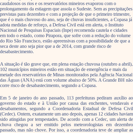
caudalosos os rios e os reservatórios mineiros evaporou com o
prolongamento da estiagem que assola o Sudeste. Sem as precipitações
previstas para dezembro e com a projeção de que o primeiro trimestre,
que é o mais chuvoso do ano, seja de chuvas insuficientes, a Copasa já
adota medidas de reforço, a Defesa Civil está em alerta, o Instituto
Nacional de Pesquisas Espaciais (Inpe) recomenda cautela e cidades
em todo o estado, como Pirapora, que sofre com a redução do volume
do Rio São Francisco, estão apreensivas com a possibilidade de que a
seca deste ano seja pior que a de 2014, com grande risco de
desabastecimento.
A situação é tão grave que, em plena estação chuvosa (outubro a abril),
102 municípios mineiros estão em situação de emergência e mais da
metade dos reservatórios de Minas monitorados pela Agência Nacional
das Águas (ANA) está com volume abaixo de 50%. A Grande BH não
corre risco de desabastecimento, segundo a Copasa.
Em 5 de janeiro do ano passado, 113 prefeituras pediram auxílio ao
governo do estado e à União por causa das enchentes, vendavais e
desabamentos, segundo a Coordenadoria Estadual de Defesa Civil
(Cedec). Ontem, exatamente um ano depois, apenas 12 cidades haviam
sido atingidas por tempestades. De acordo com a Cedec, um alerta de
chuva chegou a ser emitido pelos meteorologistas em dezembro
passado, mas não chove. Por isso, a coordenadoria teve de ampliar as