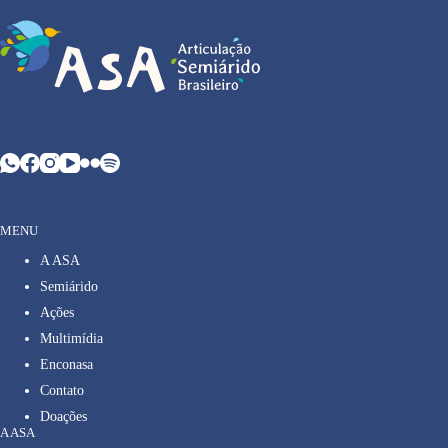
MENU
A ASA
Semiárido
Ações
Multimídia
Enconasa
Contato
Doações
A ASA