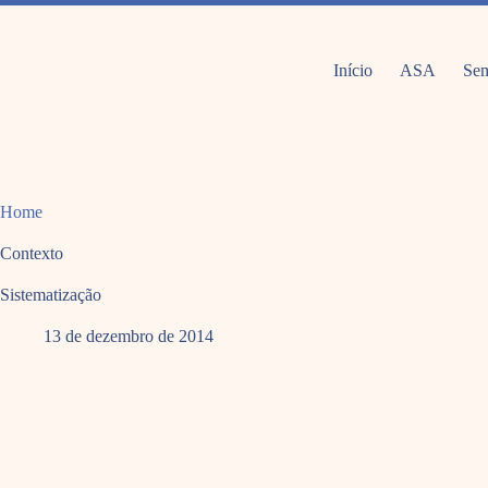
Pular
para
o
conteúdo
Início
ASA
Sem
Home
Contexto
Sistematização
13 de dezembro de 2014