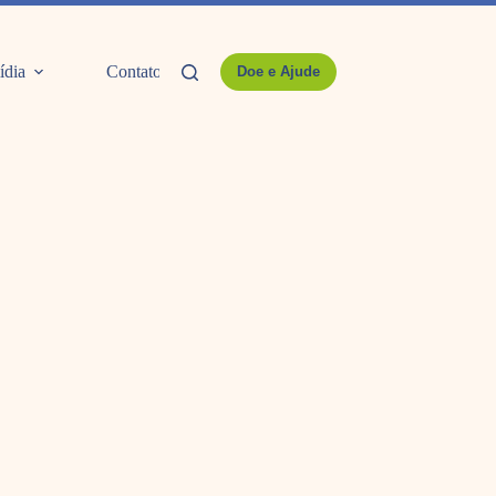
ídia
Contato
Doe e Ajude