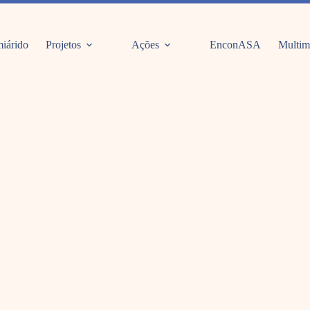
iárido
Projetos
Ações
EnconASA
Multim