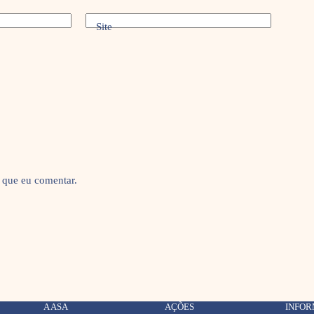
Site
 que eu comentar.
A ASA
AÇÕES
INFO