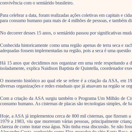
convivência com o semiárido brasileiro.
Para celebrar a data, foram realizadas ações coletivas em capitais e ci
para consumo humano para mais de 4 milhões de pessoas, e também dia
No decorrer desses 15 anos, o semiárido passou por significativas mud
Conhecida historicamente como uma região apenas de terra seca e rach
adequadas fossem implementadas na região, pois a seca é uma questão 
Há 15 anos que decidimos nos organizar em uma rede respeitando a d
isoladamente, explica Naidison Baptista de Quintella, coordenador ex
O momento histórico ao qual ele se refere é a criação da ASA, em 1
diversas organizações e redes estaduais que já atuavam na região se or
Com a criação da ASA surgiu também o Programa Um Milhão de Cister
consumo humano. As cisternas de placas são tecnologias simples, de bai
Hoje, a ASA já implementou cerca de 800 mil cisternas, que fizeram a d
1979 a 1983, viu que morreram várias pessoas, principalmente crian
clareza de como tratar essa água. Não tinha essa discussão. Se não fos
Alexandre Costa, conhecido como Flor, morador do sítio Santa Rosa, 