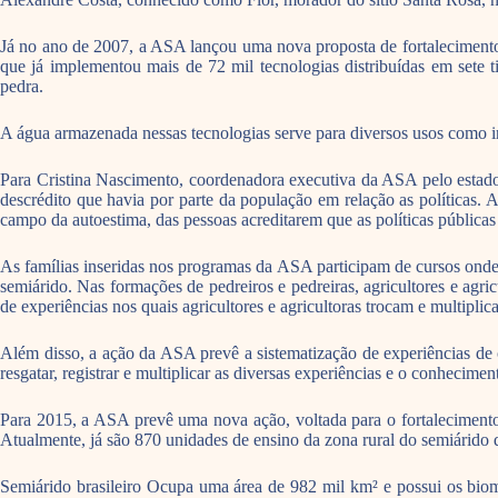
Já no ano de 2007, a ASA lançou uma nova proposta de fortalecimento
que já implementou mais de 72 mil tecnologias distribuídas em sete ti
pedra.
A água armazenada nessas tecnologias serve para diversos usos como irri
Para Cristina Nascimento, coordenadora executiva da ASA pelo estado 
descrédito que havia por parte da população em relação as políticas. 
campo da autoestima, das pessoas acreditarem que as políticas públicas 
As famílias inseridas nos programas da ASA participam de cursos onde 
semiárido. Nas formações de pedreiros e pedreiras, agricultores e agr
de experiências nos quais agricultores e agricultoras trocam e multipl
Além disso, a ação da ASA prevê a sistematização de experiências de c
resgatar, registrar e multiplicar as diversas experiências e o conhecime
Para 2015, a ASA prevê uma nova ação, voltada para o fortalecimento 
Atualmente, já são 870 unidades de ensino da zona rural do semiárido 
Semiárido brasileiro Ocupa uma área de 982 mil km² e possui os biom