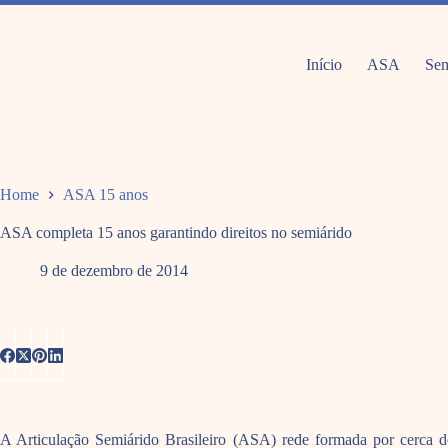
Pular
para
o
conteúdo
Início
ASA
Sem
Home
ASA 15 anos
ASA completa 15 anos garantindo direitos no semiárido
9 de dezembro de 2014
A Articulação Semiárido Brasileiro (ASA) rede formada por cerca de