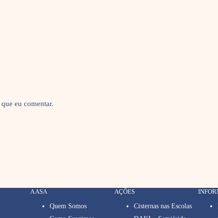
 que eu comentar.
A ASA
AÇÕES
INFO
Quem Somos
Cisternas nas Escolas