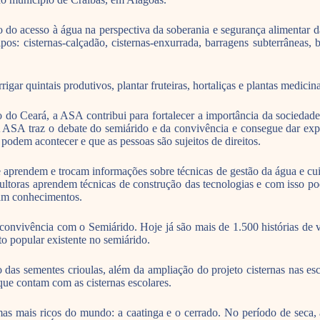
 do acesso à água na perspectiva da soberania e segurança alimentar
pos: cisternas-calçadão, cisternas-enxurrada, barragens subterrâneas, 
gar quintais produtivos, plantar fruteiras, hortaliças e plantas medicin
do Ceará, a ASA contribui para fortalecer a importância da sociedade
A ASA traz o debate do semiárido e da convivência e consegue dar expre
podem acontecer e que as pessoas são sujeitos de direitos.
aprendem e trocam informações sobre técnicas de gestão da água e cuid
icultoras aprendem técnicas de construção das tecnologias e com isso 
icam conhecimentos.
onvivência com o Semiárido. Hoje já são mais de 1.500 histórias de vi
nto popular existente no semiárido.
das sementes crioulas, além da ampliação do projeto cisternas nas esc
que contam com as cisternas escolares.
as mais ricos do mundo: a caatinga e o cerrado. No período de seca, 