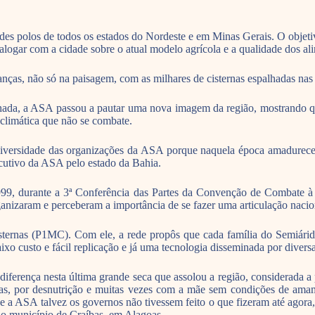
dades polos de todos os estados do Nordeste e em Minas Gerais. O objeti
logar com a cidade sobre o atual modelo agrícola e a qualidade dos a
anças, não só na paisagem, com as milhares de cisternas espalhadas nas
ada, a ASA passou a pautar uma nova imagem da região, mostrando que 
climática que não se combate.
iversidade das organizações da ASA porque naquela época amadurecem
ecutivo da ASA pelo estado da Bahia.
999, durante a 3ª Conferência das Partes da Convenção de Combate à
ganizaram e perceberam a importância de se fazer uma articulação nacio
nas (P1MC). Com ele, a rede propôs que cada família do Semiárido 
xo custo e fácil replicação e já uma tecnologia disseminada por divers
iferença nesta última grande seca que assolou a região, considerada a 
ças, por desnutrição e muitas vezes com a mãe sem condições de amam
se a ASA talvez os governos não tivessem feito o que fizeram até agora,
no município de Craíbas, em Alagoas.