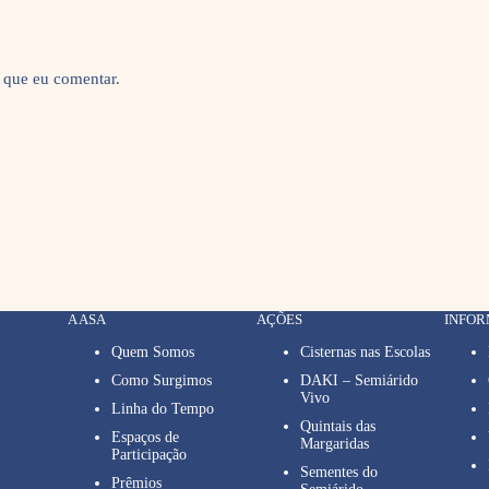
 que eu comentar.
A ASA
AÇÕES
INFO
Quem Somos
Cisternas nas Escolas
Como Surgimos
DAKI – Semiárido
Vivo
Linha do Tempo
Quintais das
Espaços de
Margaridas
Participação
Sementes do
Prêmios