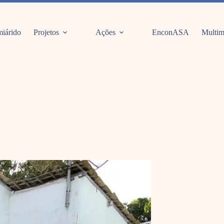
iárido
Projetos
Ações
EnconASA
Multim