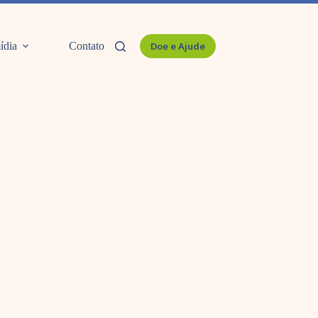
ídia
Contato
Doe e Ajude