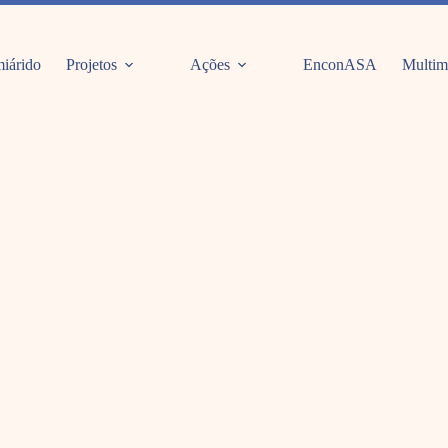
iárido
Projetos
Ações
EnconASA
Multim