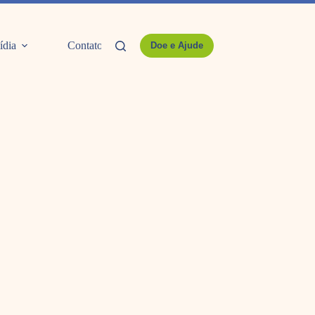
ídia
Contato
Doe e Ajude