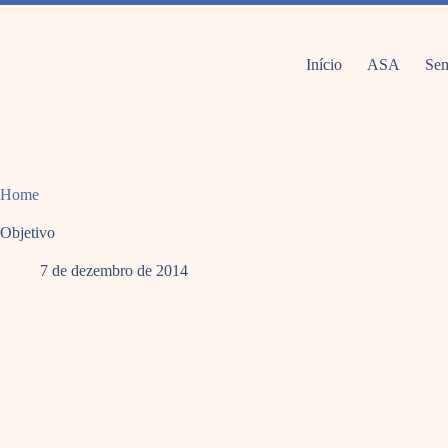
Pular
para
o
conteúdo
Início
ASA
Sem
Home
Objetivo
7 de dezembro de 2014