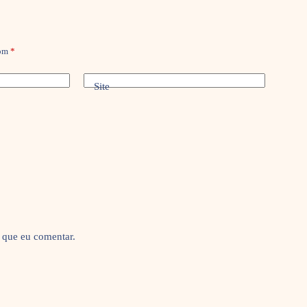
com
*
Site
 que eu comentar.