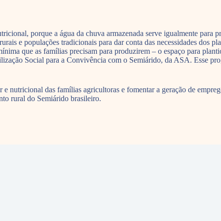
utricional, porque a água da chuva armazenada serve igualmente para p
rurais e populações tradicionais para dar conta das necessidades dos 
ima que as famílias precisam para produzirem – o espaço para plantio e 
bilização Social para a Convivência com o Semiárido, da ASA. Esse
e nutricional das famílias agricultoras e fomentar a geração de emprego
to rural do Semiárido brasileiro.