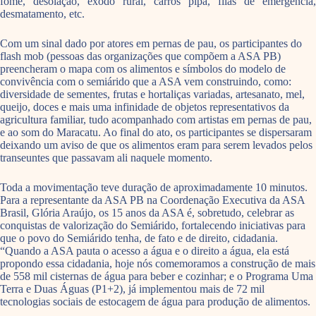
fome, desolação, êxodo rural, carros pipa, filas de emergência,
desmatamento, etc.
Com um sinal dado por atores em pernas de pau, os participantes do
flash mob (pessoas das organizações que compõem a ASA PB)
preencheram o mapa com os alimentos e símbolos do modelo de
convivência com o semiárido que a ASA vem construindo, como:
diversidade de sementes, frutas e hortaliças variadas, artesanato, mel,
queijo, doces e mais uma infinidade de objetos representativos da
agricultura familiar, tudo acompanhado com artistas em pernas de pau,
e ao som do Maracatu. Ao final do ato, os participantes se dispersaram
deixando um aviso de que os alimentos eram para serem levados pelos
transeuntes que passavam ali naquele momento.
Toda a movimentação teve duração de aproximadamente 10 minutos.
Para a representante da ASA PB na Coordenação Executiva da ASA
Brasil, Glória Araújo, os 15 anos da ASA é, sobretudo, celebrar as
conquistas de valorização do Semiárido, fortalecendo iniciativas para
que o povo do Semiárido tenha, de fato e de direito, cidadania.
“Quando a ASA pauta o acesso a água e o direito a água, ela está
propondo essa cidadania, hoje nós comemoramos a construção de mais
de 558 mil cisternas de água para beber e cozinhar; e o Programa Uma
Terra e Duas Águas (P1+2), já implementou mais de 72 mil
tecnologias sociais de estocagem de água para produção de alimentos.