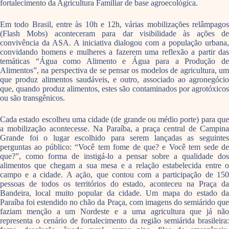
fortalecimento da Agricultura Familiar de base agroecológica.
Em todo Brasil, entre às 10h e 12h, várias mobilizações relâmpagos
(Flash Mobs) aconteceram para dar visibilidade às ações de
convivência da ASA. A iniciativa dialogou com a população urbana,
convidando homens e mulheres a fazerem uma reflexão a partir das
temáticas “Água como Alimento e Água para a Produção de
Alimentos”, na perspectiva de se pensar os modelos de agricultura, um
que produz alimentos saudáveis, e outro, associado ao agronegócio
que, quando produz alimentos, estes são contaminados por agrotóxicos
ou são transgênicos.
Cada estado escolheu uma cidade (de grande ou médio porte) para que
a mobilização acontecesse. Na Paraíba, a praça central de Campina
Grande foi o lugar escolhido para serem lançadas as seguintes
perguntas ao público: “Você tem fome de que? e Você tem sede de
que?”, como forma de instigá-lo a pensar sobre a qualidade dos
alimentos que chegam a sua mesa e a relação estabelecida entre o
campo e a cidade. A ação, que contou com a participação de 150
pessoas de todos os territórios do estado, aconteceu na Praça da
Bandeira, local muito popular da cidade. Um mapa do estado da
Paraíba foi estendido no chão da Praça, com imagens do semiárido que
faziam menção a um Nordeste e a uma agricultura que já não
representa o cenário de fortalecimento da região semiárida brasileira: