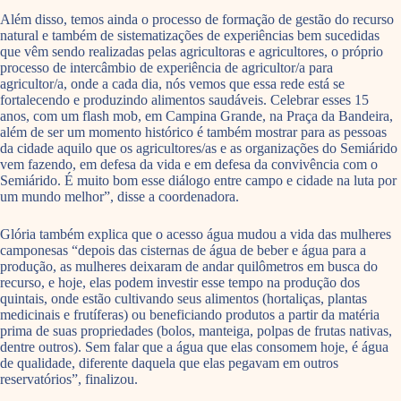
Além disso, temos ainda o processo de formação de gestão do recurso
natural e também de sistematizações de experiências bem sucedidas
que vêm sendo realizadas pelas agricultoras e agricultores, o próprio
processo de intercâmbio de experiência de agricultor/a para
agricultor/a, onde a cada dia, nós vemos que essa rede está se
fortalecendo e produzindo alimentos saudáveis. Celebrar esses 15
anos, com um flash mob, em Campina Grande, na Praça da Bandeira,
além de ser um momento histórico é também mostrar para as pessoas
da cidade aquilo que os agricultores/as e as organizações do Semiárido
vem fazendo, em defesa da vida e em defesa da convivência com o
Semiárido. É muito bom esse diálogo entre campo e cidade na luta por
um mundo melhor”, disse a coordenadora.
Glória também explica que o acesso água mudou a vida das mulheres
camponesas “depois das cisternas de água de beber e água para a
produção, as mulheres deixaram de andar quilômetros em busca do
recurso, e hoje, elas podem investir esse tempo na produção dos
quintais, onde estão cultivando seus alimentos (hortaliças, plantas
medicinais e frutíferas) ou beneficiando produtos a partir da matéria
prima de suas propriedades (bolos, manteiga, polpas de frutas nativas,
dentre outros). Sem falar que a água que elas consomem hoje, é água
de qualidade, diferente daquela que elas pegavam em outros
reservatórios”, finalizou.