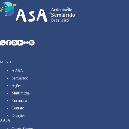
MENU
A ASA
Semiárido
Ações
Multimídia
Enconasa
Contato
Doações
A ASA
Quem Somos