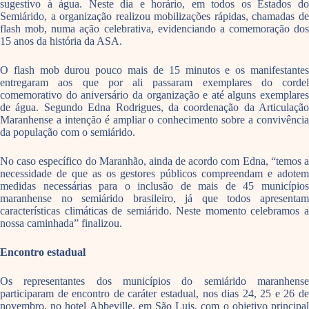
sugestivo à água. Neste dia e horário, em todos os Estados do
Semiárido, a organização realizou mobilizações rápidas, chamadas de
flash mob, numa ação celebrativa, evidenciando a comemoração dos
15 anos da história da ASA.
O flash mob durou pouco mais de 15 minutos e os manifestantes
entregaram aos que por ali passaram exemplares do cordel
comemorativo do aniversário da organização e até alguns exemplares
de água. Segundo Edna Rodrigues, da coordenação da Articulação
Maranhense a intenção é ampliar o conhecimento sobre a convivência
da população com o semiárido.
No caso específico do Maranhão, ainda de acordo com Edna, “temos a
necessidade de que as os gestores públicos compreendam e adotem
medidas necessárias para o inclusão de mais de 45 municípios
maranhense no semiárido brasileiro, já que todos apresentam
características climáticas de semiárido. Neste momento celebramos a
nossa caminhada” finalizou.
Encontro estadual
Os representantes dos municípios do semiárido maranhense
participaram de encontro de caráter estadual, nos dias 24, 25 e 26 de
novembro, no hotel Abbeville, em São Luis, com o objetivo principal