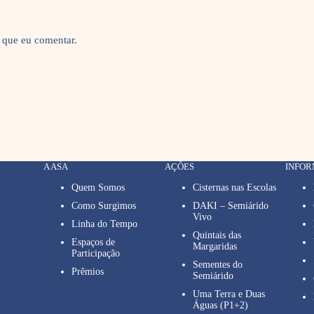
 que eu comentar.
A ASA
AÇÕES
INFO
Quem Somos
Cisternas nas Escolas
Como Surgimos
DAKI – Semiárido
Vivo
Linha do Tempo
Quintais das
Espaços de
Margaridas
Participação
Sementes do
Prêmios
Semiárido
Uma Terra e Duas
Águas (P1+2)