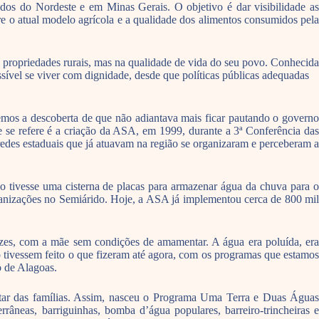
tados do Nordeste e em Minas Gerais. O objetivo é dar visibilidade as
 o atual modelo agrícola e a qualidade dos alimentos consumidos pela
s propriedades rurais, mas na qualidade de vida do seu povo. Conhecida
ível se viver com dignidade, desde que políticas públicas adequadas
mos a descoberta de que não adiantava mais ficar pautando o governo
 se refere é a criação da ASA, em 1999, durante a 3ª Conferência das
des estaduais que já atuavam na região se organizaram e perceberam a
tivesse uma cisterna de placas para armazenar água da chuva para o
rganizações no Semiárido. Hoje, a ASA já implementou cerca de 800 mil
vezes, com a mãe sem condições de amamentar. A água era poluída, era
 tivessem feito o que fizeram até agora, com os programas que estamos
o de Alagoas.
ntar das famílias. Assim, nasceu o Programa Uma Terra e Duas Águas
rrâneas, barriguinhas, bomba d’água populares, barreiro-trincheiras e