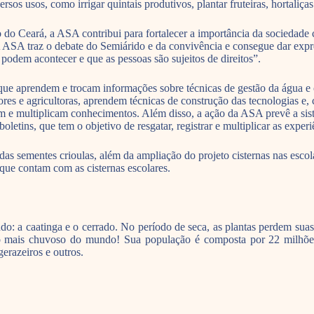
sos usos, como irrigar quintais produtivos, plantar fruteiras, hortaliça
o Ceará, a ASA contribui para fortalecer a importância da sociedade c
A ASA traz o debate do Semiárido e da convivência e consegue dar expres
podem acontecer e que as pessoas são sujeitos de direitos”.
que aprendem e trocam informações sobre técnicas de gestão da água e 
tores e agricultoras, aprendem técnicas de construção das tecnologias 
ocam e multiplicam conhecimentos. Além disso, a ação da ASA prevê a si
boletins, que tem o objetivo de resgatar, registrar e multiplicar as exp
as sementes crioulas, além da ampliação do projeto cisternas nas escol
que contam com as cisternas escolares.
: a caatinga e o cerrado. No período de seca, as plantas perdem suas
mais chuvoso do mundo! Sua população é composta por 22 milhões 
gerazeiros e outros.