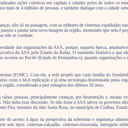
ealizadas ações coletivas em capitais e cidades polos de todos os es
a mais de 4 milhões de pessoas, e também dialogar com a cidade sobre
anças, não só na paisagem, com as milhares de cisternas espalhadas na
 passou a pautar uma nova imagem da região, mostrando que nela é poss
que não se combate.
versidade das organizações da ASA, porque, naquela época, amadurece
executivo da ASA pelo Estado da Bahia. O momento histórico a que ele
e ocorreu no Recife (Estado de Pernambuco), quando organizações e re
nas (P1MC). Com ele, a rede propôs que cada família do Semiárido 
aixo custo e fácil replicação e já uma tecnologia disseminada pelas o
 a região, considerada a pior estiagem dos últimos 50 anos.
várias pessoas, principalmente crianças, por desnutrição e, muitas 
. Não tinha essa discussão. Se não fosse a ASA talvez os governos não
como Flor, morador do sítio Santa Rosa, no município de Craíbas, Estad
to do acesso à água na perspectiva da soberania e segurança alime
 sete tipos: cisternas-calçadão, cisternas-enxurrada, barragens subte