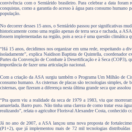
convivência com o Semiárido brasileiro. Para celebrar a data foram r
conquistas, como a garantia do acesso à água para consumo humano par
população.
No decorrer desses 15 anos, o Semiárido passou por significativas mud
historicamente como uma região apenas de terra seca e rachada, a ASA
fossem implementadas na região, pois a seca é uma questão climática 
“Há 15 anos, decidimos nos organizar em uma rede, respeitando a di
isoladamente”, explica Naidison Baptista de Quintella, coordenador 
Partes da Convenção de Combate à Desertificação e à Seca (COP3), qu
importância de fazer uma articulação nacional.
Com a criação da ASA surgiu também o Programa Um Milhão de Cister
consumo humano. As cisternas de placas são tecnologias simples, de b
cisternas, que fizeram a diferença nesta última grande seca que assolou
“Pra quem viu a realidade da seca de 1979 a 1983, viu que morreram 
amarelada. Barro puro. Não tinha uma clareza de como tratar essa água
realizando”, relata o agricultor Florisval Alexandre Costa, conhecido 
Já no ano de 2007, a ASA lançou uma nova proposta de fortalecimen
(P1+2), que já implementou mais de 72 mil tecnologias distribuídas em