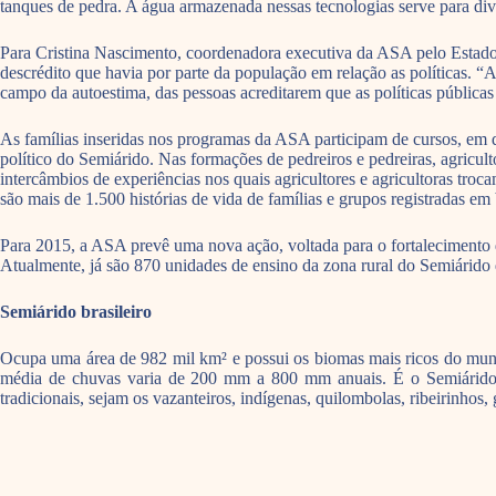
tanques de pedra. A água armazenada nessas tecnologias serve para diver
Para Cristina Nascimento, coordenadora executiva da ASA pelo Estado d
descrédito que havia por parte da população em relação as políticas. “
campo da autoestima, das pessoas acreditarem que as políticas públicas 
As famílias inseridas nos programas da ASA participam de cursos, em 
político do Semiárido. Nas formações de pedreiros e pedreiras, agricul
intercâmbios de experiências nos quais agricultores e agricultoras tr
são mais de 1.500 histórias de vida de famílias e grupos registradas em 
Para 2015, a ASA prevê uma nova ação, voltada para o fortalecimento d
Atualmente, já são 870 unidades de ensino da zona rural do Semiárido 
Semiárido brasileiro
Ocupa uma área de 982 mil km² e possui os biomas mais ricos do mundo
média de chuvas varia de 200 mm a 800 mm anuais. É o Semiárido 
tradicionais, sejam os vazanteiros, indígenas, quilombolas, ribeirinhos, 