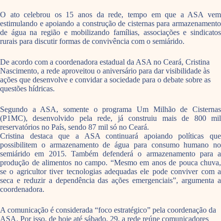
O ato celebrou os 15 anos da rede, tempo em que a ASA vem
estimulando e apoiando a construção de cisternas para armazenamento
de água na região e mobilizando famílias, associações e sindicatos
rurais para discutir formas de convivência com o semiárido.
De acordo com a coordenadora estadual da ASA no Ceará, Cristina
Nascimento, a rede aproveitou o aniversário para dar visibilidade às
ações que desenvolve e convidar a sociedade para o debate sobre as
questões hídricas.
Segundo a ASA, somente o programa Um Milhão de Cisternas
(P1MC), desenvolvido pela rede, já construiu mais de 800 mil
reservatórios no País, sendo 87 mil só no Ceará.
Cristina destaca que a ASA continuará apoiando políticas que
possibilitem o armazenamento de água para consumo humano no
semiárido em 2015. Também defenderá o armazenamento para a
produção de alimentos no campo. “Mesmo em anos de pouca chuva,
se o agricultor tiver tecnologias adequadas ele pode conviver com a
seca e reduzir a dependência das ações emergenciais”, argumenta a
coordenadora.
A comunicação é considerada “foco estratégico” pela coordenação da
ASA. Por isso, de hoje até sábado, 29, a rede reúne comunicadores