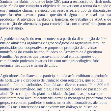
Santana, na Bahia, no dia de hoje (26), para a realização do flash mob,
ação rápida que cumpriu o objetivo de mexer com a rotina da cidade e
em 7 minutos chamar a atenção das pessoas para o tipo de alimentação
que elas têm acesso e para a questão da água que é usada na sua
produção. A atividade celebrou a trajetória de trabalho da ASA e de
construção de alternativas para convivência com o semiárido junto ao
povo sertanejo.
A problematização do tema aconteceu a partir da distribuição de 500
kits de alimentos orgânicos e agroecológicos da agricultura familiar,
produzidos por cooperativas e grupos de produção de diversos
municípios do estado baiano, filiados ao Armazém da Agricultura
Familiar. As pessoas que passavam no local em transportes ou
caminhando puderam levar os kits com mel agroecólogico, fubá
orgânica, sequilhos e geleia de umbu.
Agricultores familiares que participaram da ação exibiram a produção
de hortaliças e o processo de irrigação com regadores, que ao final
também foram distribuídos. Com faixas e dizeres como: “Para 800 mil
mulheres do semiárido, lata d’água na cabeça é coisa do passado” ou
ainda “Se o campo não planta, a cidade não janta”, as pessoas que
circularam pelo local puderam visualizar as mensagens produzidas pelo
grupo, receberam panfletos e outros materiais informativos, além dos
kits. Os mais interessados mantiveram um diálogo na busca de