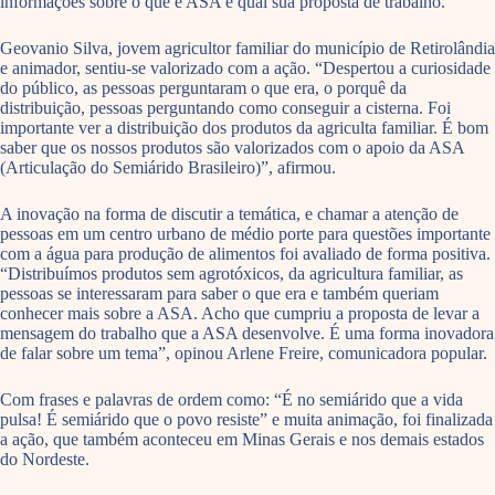
informações sobre o que é ASA e qual sua proposta de trabalho.
Geovanio Silva, jovem agricultor familiar do município de Retirolândia
e animador, sentiu-se valorizado com a ação. “Despertou a curiosidade
do público, as pessoas perguntaram o que era, o porquê da
distribuição, pessoas perguntando como conseguir a cisterna. Foi
importante ver a distribuição dos produtos da agriculta familiar. É bom
saber que os nossos produtos são valorizados com o apoio da ASA
(Articulação do Semiárido Brasileiro)”, afirmou.
A inovação na forma de discutir a temática, e chamar a atenção de
pessoas em um centro urbano de médio porte para questões importante
com a água para produção de alimentos foi avaliado de forma positiva.
“Distribuímos produtos sem agrotóxicos, da agricultura familiar, as
pessoas se interessaram para saber o que era e também queriam
conhecer mais sobre a ASA. Acho que cumpriu a proposta de levar a
mensagem do trabalho que a ASA desenvolve. É uma forma inovadora
de falar sobre um tema”, opinou Arlene Freire, comunicadora popular.
Com frases e palavras de ordem como: “É no semiárido que a vida
pulsa! É semiárido que o povo resiste” e muita animação, foi finalizada
a ação, que também aconteceu em Minas Gerais e nos demais estados
do Nordeste.