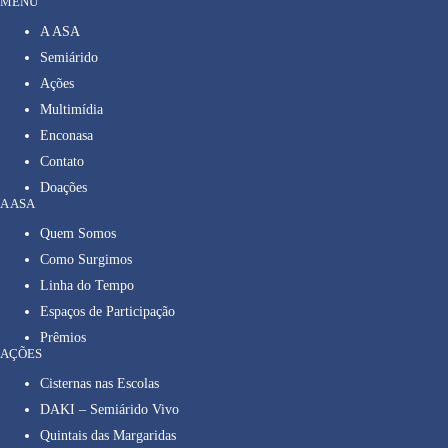
MENU
A ASA
Semiárido
Ações
Multimídia
Enconasa
Contato
Doações
A ASA
Quem Somos
Como Surgimos
Linha do Tempo
Espaços de Participação
Prêmios
AÇÕES
Cisternas nas Escolas
DAKI – Semiárido Vivo
Quintais das Margaridas