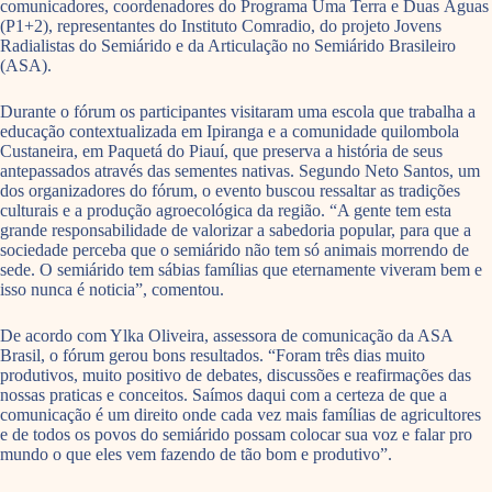
comunicadores, coordenadores do Programa Uma Terra e Duas Águas
(P1+2), representantes do Instituto Comradio, do projeto Jovens
Radialistas do Semiárido e da Articulação no Semiárido Brasileiro
(ASA).
Durante o fórum os participantes visitaram uma escola que trabalha a
educação contextualizada em Ipiranga e a comunidade quilombola
Custaneira, em Paquetá do Piauí, que preserva a história de seus
antepassados através das sementes nativas. Segundo Neto Santos, um
dos organizadores do fórum, o evento buscou ressaltar as tradições
culturais e a produção agroecológica da região. “A gente tem esta
grande responsabilidade de valorizar a sabedoria popular, para que a
sociedade perceba que o semiárido não tem só animais morrendo de
sede. O semiárido tem sábias famílias que eternamente viveram bem e
isso nunca é noticia”, comentou.
De acordo com Ylka Oliveira, assessora de comunicação da ASA
Brasil, o fórum gerou bons resultados. “Foram três dias muito
produtivos, muito positivo de debates, discussões e reafirmações das
nossas praticas e conceitos. Saímos daqui com a certeza de que a
comunicação é um direito onde cada vez mais famílias de agricultores
e de todos os povos do semiárido possam colocar sua voz e falar pro
mundo o que eles vem fazendo de tão bom e produtivo”.