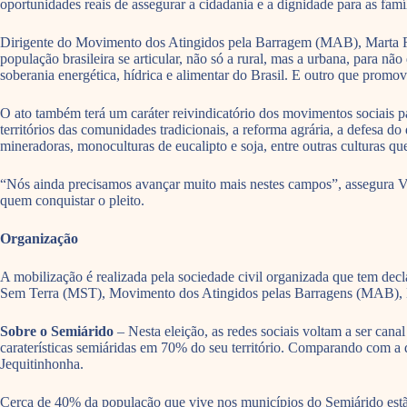
oportunidades reais de assegurar a cidadania e a dignidade para as fam
Dirigente do Movimento dos Atingidos pela Barragem (MAB), Marta Rodr
população brasileira se articular, não só a rural, mas a urbana, para 
soberania energética, hídrica e alimentar do Brasil. E outro que prom
O ato também terá um caráter reivindicatório dos movimentos sociai
territórios das comunidades tradicionais, a reforma agrária, a defesa 
mineradoras, monoculturas de eucalipto e soja, entre outras culturas 
“Nós ainda precisamos avançar muito mais nestes campos”, assegura 
quem conquistar o pleito.
Organização
A mobilização é realizada pela sociedade civil organizada que tem 
Sem Terra (MST), Movimento dos Atingidos pelas Barragens (MAB), Mo
Sobre o Semiárido
– Nesta eleição, as redes sociais voltam a ser can
caraterísticas semiáridas em 70% do seu território. Comparando com a 
Jequitinhonha.
Cerca de 40% da população que vive nos municípios do Semiárido estão