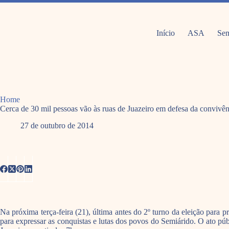
Pular
para
o
conteúdo
Início
ASA
Sem
Home
Cerca de 30 mil pessoas vão às ruas de Juazeiro em defesa da conviv
27 de outubro de 2014
Na próxima terça-feira (21), última antes do 2º turno da eleição para p
para expressar as conquistas e lutas dos povos do Semiárido. O ato púb