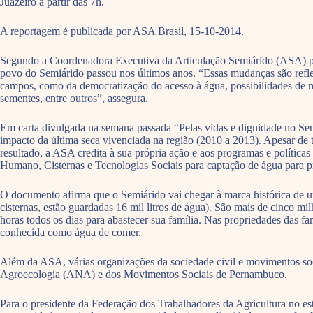
Juazeiro a partir das 7h.
A reportagem é publicada por ASA Brasil, 15-10-2014.
Segundo a Coordenadora Executiva da Articulação Semiárido (ASA) pelo
povo do Semiárido passou nos últimos anos. “Essas mudanças são reflex
campos, como da democratização do acesso à água, possibilidades de ma
sementes, entre outros”, assegura.
Em carta divulgada na semana passada “Pelas vidas e dignidade no Sem
impacto da última seca vivenciada na região (2010 a 2013). Apesar de
resultado, a ASA credita à sua própria ação e aos programas e polític
Humano, Cisternas e Tecnologias Sociais para captação de água para p
O documento afirma que o Semiárido vai chegar à marca histórica de um
cisternas, estão guardadas 16 mil litros de água). São mais de cinco 
horas todos os dias para abastecer sua família. Nas propriedades das 
conhecida como água de comer.
Além da ASA, várias organizações da sociedade civil e movimentos so
Agroecologia (ANA) e dos Movimentos Sociais de Pernambuco.
Para o presidente da Federação dos Trabalhadores da Agricultura no est