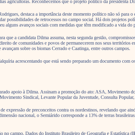
ílias agricultoras. Reconhecemos que o projeto político da presidenta D
igues, destaca a importância deste momento político não só para o ca
não dar possibilidades de retrocessos no campo social. Há dois projetos
oveu alguns avanços sociais com medidas que têm modificado a vida do 
s para que a candidata Dilma assuma, nesta segunda gestão, comprom
do direito de comunidades e povos de permanecerem nos seus territórios
que avançam sobre os biomas Cerrado e Caatinga, entre outros campos.
Valquíria acrescentando que está sendo preparado um documento com o
declarado apoio à Dilma. Assinam a promoção do ato: ASA, Movimento 
vimento Sindical, Levante Popular da Juventude, Consulta Popular, e
al de expressão de preconceitos contra os nordestinos, revelando que ai
dimensão nacional, o Semiárido corresponde a 13% de terras brasileiras
 no campo. Dados do Instituto Brasileiro de Geografia e Estatística 