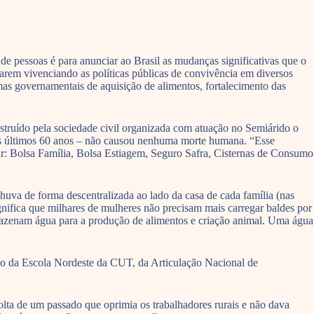
 pessoas é para anunciar ao Brasil as mudanças significativas que o
tarem vivenciando as políticas públicas de convivência em diversos
mas governamentais de aquisição de alimentos, fortalecimento das
struído pela sociedade civil organizada com atuação no Semiárido o
 dos últimos 60 anos – não causou nenhuma morte humana. “Esse
rar: Bolsa Família, Bolsa Estiagem, Seguro Safra, Cisternas de Consumo
huva de forma descentralizada ao lado da casa de cada família (nas
gnifica que milhares de mulheres não precisam mais carregar baldes por
armazenam água para a produção de alimentos e criação animal. Uma água
lo da Escola Nordeste da CUT, da Articulação Nacional de
olta de um passado que oprimia os trabalhadores rurais e não dava