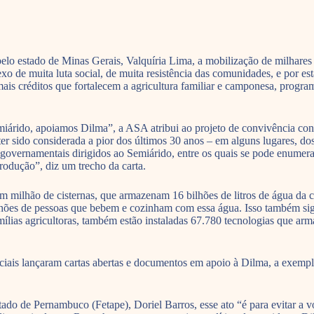
 estado de Minas Gerais, Valquíria Lima, a mobilização de milhares de
o de muita luta social, de muita resistência das comunidades, e por es
is créditos que fortalecem a agricultura familiar e camponesa, progra
iárido, apoiamos Dilma”, a ASA atribui ao projeto de convivência con
 ter sido considerada a pior dos últimos 30 anos – em alguns lugares,
as governamentais dirigidos ao Semiárido, entre os quais se pode enume
rodução”, diz um trecho da carta.
 milhão de cisternas, que armazenam 16 bilhões de litros de água da c
milhões de pessoas que bebem e cozinham com essa água. Isso também si
famílias agricultoras, também estão instaladas 67.780 tecnologias que 
ciais lançaram cartas abertas e documentos em apoio à Dilma, a exemp
ado de Pernambuco (Fetape), Doriel Barros, esse ato “é para evitar a v