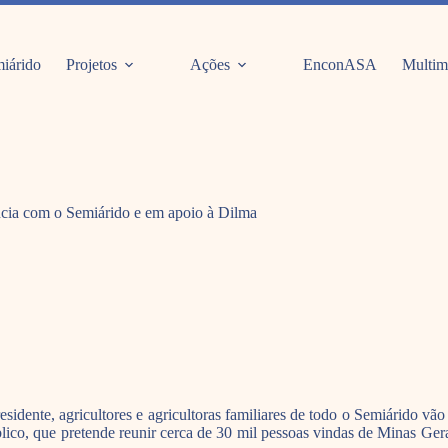
iárido
Projetos
Ações
EnconASA
Multim
ência com o Semiárido e em apoio à Dilma
residente, agricultores e agricultoras familiares de todo o Semiárido v
lico, que pretende reunir cerca de 30 mil pessoas vindas de Minas Gera