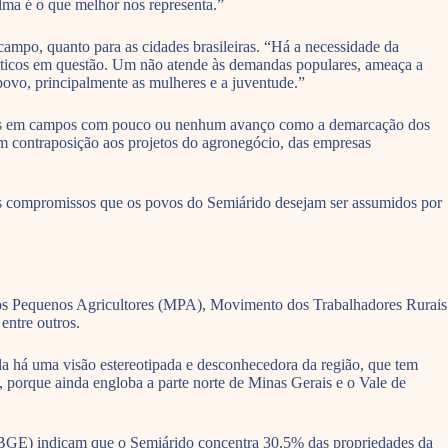
ilma é o que melhor nos representa.”
mpo, quanto para as cidades brasileiras. “Há a necessidade da
 políticos em questão. Um não atende às demandas populares, ameaça a
povo, principalmente as mulheres e a juventude.”
issos em campos com pouco ou nenhum avanço como a demarcação dos
 em contraposição aos projetos do agronegócio, das empresas
s compromissos que os povos do Semiárido desejam ser assumidos por
dos Pequenos Agricultores (MPA), Movimento dos Trabalhadores Rurais
ntre outros.
nda há uma visão estereotipada e desconhecedora da região, que tem
, porque ainda engloba a parte norte de Minas Gerais e o Vale de
(IBGE) indicam que o Semiárido concentra 30,5% das propriedades da