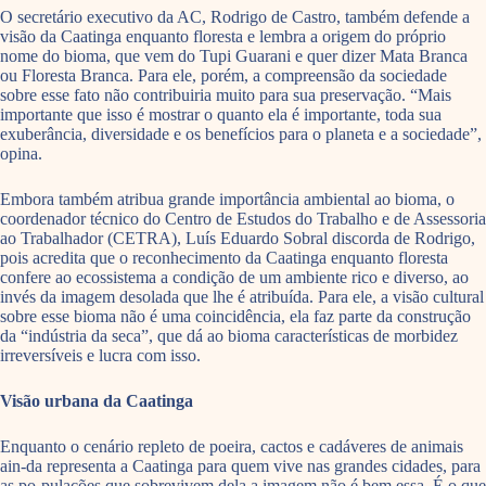
O secretário executivo da AC, Rodrigo de Castro, também defende a
visão da Caatinga enquanto floresta e lembra a origem do próprio
nome do bioma, que vem do Tupi Guarani e quer dizer Mata Branca
ou Floresta Branca. Para ele, porém, a compreensão da sociedade
sobre esse fato não contribuiria muito para sua preservação. “Mais
importante que isso é mostrar o quanto ela é importante, toda sua
exuberância, diversidade e os benefícios para o planeta e a sociedade”,
opina.
Embora também atribua grande importância ambiental ao bioma, o
coordenador técnico do Centro de Estudos do Trabalho e de Assessoria
ao Trabalhador (CETRA), Luís Eduardo Sobral discorda de Rodrigo,
pois acredita que o reconhecimento da Caatinga enquanto floresta
confere ao ecossistema a condição de um ambiente rico e diverso, ao
invés da imagem desolada que lhe é atribuída. Para ele, a visão cultural
sobre esse bioma não é uma coincidência, ela faz parte da construção
da “indústria da seca”, que dá ao bioma características de morbidez
irreversíveis e lucra com isso.
Visão urbana da Caatinga
Enquanto o cenário repleto de poeira, cactos e cadáveres de animais
ain-da representa a Caatinga para quem vive nas grandes cidades, para
as po-pulações que sobrevivem dela a imagem não é bem essa. É o que