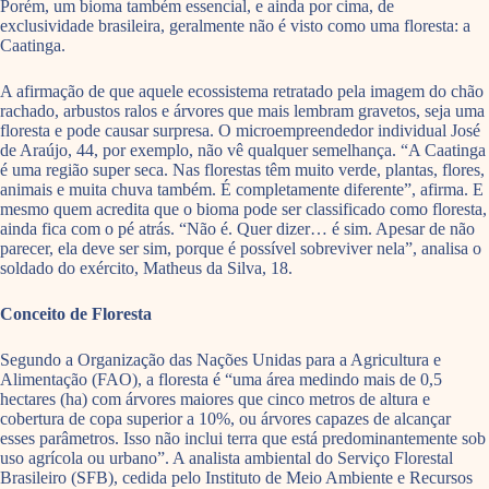
Porém, um bioma também essencial, e ainda por cima, de
exclusividade brasileira, geralmente não é visto como uma floresta: a
Caatinga.
A afirmação de que aquele ecossistema retratado pela imagem do chão
rachado, arbustos ralos e árvores que mais lembram gravetos, seja uma
floresta e pode causar surpresa. O microempreendedor individual José
de Araújo, 44, por exemplo, não vê qualquer semelhança. “A Caatinga
é uma região super seca. Nas florestas têm muito verde, plantas, flores,
animais e muita chuva também. É completamente diferente”, afirma. E
mesmo quem acredita que o bioma pode ser classificado como floresta,
ainda fica com o pé atrás. “Não é. Quer dizer… é sim. Apesar de não
parecer, ela deve ser sim, porque é possível sobreviver nela”, analisa o
soldado do exército, Matheus da Silva, 18.
Conceito de Floresta
Segundo a Organização das Nações Unidas para a Agricultura e
Alimentação (FAO), a floresta é “uma área medindo mais de 0,5
hectares (ha) com árvores maiores que cinco metros de altura e
cobertura de copa superior a 10%, ou árvores capazes de alcançar
esses parâmetros. Isso não inclui terra que está predominantemente sob
uso agrícola ou urbano”. A analista ambiental do Serviço Florestal
Brasileiro (SFB), cedida pelo Instituto de Meio Ambiente e Recursos