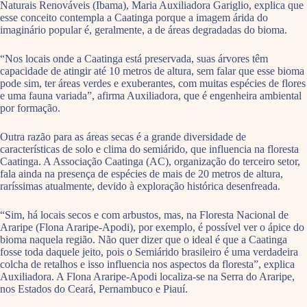
Naturais Renováveis (Ibama), Maria Auxiliadora Gariglio, explica que
esse conceito contempla a Caatinga porque a imagem árida do
imaginário popular é, geralmente, a de áreas degradadas do bioma.
“Nos locais onde a Caatinga está preservada, suas árvores têm
capacidade de atingir até 10 metros de altura, sem falar que esse bioma
pode sim, ter áreas verdes e exuberantes, com muitas espécies de flores
e uma fauna variada”, afirma Auxiliadora, que é engenheira ambiental
por formação.
Outra razão para as áreas secas é a grande diversidade de
características de solo e clima do semiárido, que influencia na floresta
Caatinga. A Associação Caatinga (AC), organização do terceiro setor,
fala ainda na presença de espécies de mais de 20 metros de altura,
raríssimas atualmente, devido à exploração histórica desenfreada.
“Sim, há locais secos e com arbustos, mas, na Floresta Nacional de
Araripe (Flona Araripe-Apodi), por exemplo, é possível ver o ápice do
bioma naquela região. Não quer dizer que o ideal é que a Caatinga
fosse toda daquele jeito, pois o Semiárido brasileiro é uma verdadeira
colcha de retalhos e isso influencia nos aspectos da floresta”, explica
Auxiliadora. A Flona Araripe-Apodi localiza-se na Serra do Araripe,
nos Estados do Ceará, Pernambuco e Piauí.