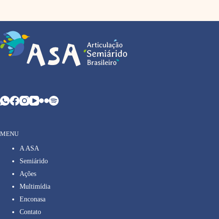
MENU
A ASA
Semiárido
Ações
Multimídia
Enconasa
Contato