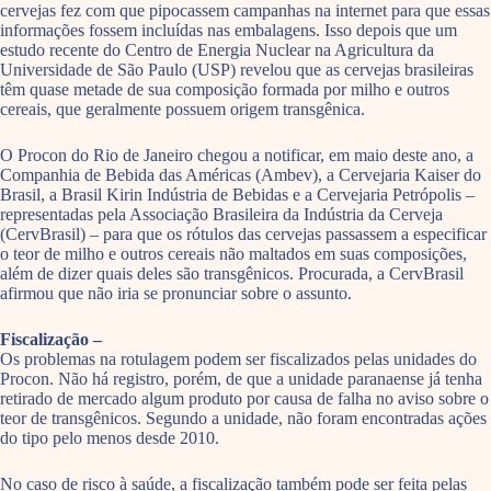
cervejas fez com que pipocassem campanhas na internet para que essas
informações fossem incluídas nas embalagens. Isso depois que um
estudo recente do Centro de Energia Nuclear na Agricultura da
Universidade de São Paulo (USP) revelou que as cervejas brasileiras
têm quase metade de sua composição formada por milho e outros
cereais, que geralmente possuem origem transgênica.
O Procon do Rio de Janeiro chegou a notificar, em maio deste ano, a
Companhia de Bebida das Américas (Ambev), a Cervejaria Kaiser do
Brasil, a Brasil Kirin Indústria de Bebidas e a Cervejaria Petrópolis –
representadas pela Associação Brasileira da Indústria da Cerveja
(CervBrasil) – para que os rótulos das cervejas passassem a especificar
o teor de milho e outros cereais não maltados em suas composições,
além de dizer quais deles são transgênicos. Procurada, a CervBrasil
afirmou que não iria se pronunciar sobre o assunto.
Fiscalização –
Os problemas na rotulagem podem ser fiscalizados pelas unidades do
Procon. Não há registro, porém, de que a unidade paranaense já tenha
retirado de mercado algum produto por causa de falha no aviso sobre o
teor de transgênicos. Segundo a unidade, não foram encontradas ações
do tipo pelo menos desde 2010.
No caso de risco à saúde, a fiscalização também pode ser feita pelas