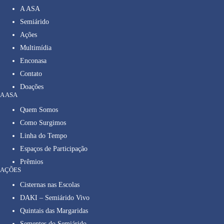
A ASA
Semiárido
Ações
Multimídia
Enconasa
Contato
Doações
A ASA
Quem Somos
Como Surgimos
Linha do Tempo
Espaços de Participação
Prêmios
AÇÕES
Cisternas nas Escolas
DAKI – Semiárido Vivo
Quintais das Margaridas
Sementes do Semiárido