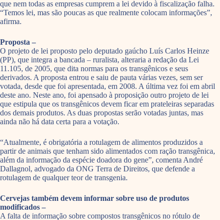
que nem todas as empresas cumprem a lei devido à fiscalização falha.
“Temos lei, mas são poucas as que realmente colocam informações”,
afirma.
Proposta –
O projeto de lei proposto pelo deputado gaúcho Luís Carlos Heinze
(PP), que integra a bancada – ruralista, alteraria a redação da Lei
11.105, de 2005, que dita normas para os transgênicos e seus
derivados. A proposta entrou e saiu de pauta várias vezes, sem ser
votada, desde que foi apresentada, em 2008. A última vez foi em abril
deste ano. Neste ano, foi apensado à proposição outro projeto de lei
que estipula que os transgênicos devem ficar em prateleiras separadas
dos demais produtos. As duas propostas serão votadas juntas, mas
ainda não há data certa para a votação.
“Atualmente, é obrigatória a rotulagem de alimentos produzidos a
partir de animais que tenham sido alimentados com ração transgênica,
além da informação da espécie doadora do gene”, comenta André
Dallagnol, advogado da ONG Terra de Direitos, que defende a
rotulagem de qualquer teor de transgenia.
Cervejas também devem informar sobre uso de produtos
modificados –
A falta de informação sobre compostos transgênicos no rótulo de