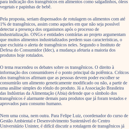
para indicação dos transgênicos em alimentos como salgadinhos, óleos
vegetais e papinhas de bebê.
Pela proposta, seriam dispensados de rotulagem os alimentos com até
1% de transgênicos, assim como aqueles em que não seja possível
detectar a presença dos organismos após o processo de
industrialização. ONGs e entidades contrárias ao projeto argumentam
que muitos alimentos industrializados perdem suas características, o
que excluiria o alerta de transgênicos neles. Segundo o Instituto de
Defesa do Consumidor (Idec), a mudança afetaria a maioria dos
produtos hoje rotulados.
O tema reacendeu os debates sobre os transgênicos. O direito à
informação dos consumidores é o ponto principal da polêmica. Críticos
dos transgênicos afirmam que as pessoas devem poder escolher se
consumirão um alimento geneticamente modificado ou não, a partir de
uma análise simples do rótulo do produto. Já a Associação Brasileira
das Indústrias da Alimentação (Abia) defende que o símbolo dos
transgênicos é alarmante demais para produtos que já foram testados e
aprovados para consumo humano.
Nem uma coisa, nem outra. Para Felipe Luiz, coordenador do curso de
Gestão Ambiental e Desenvolvimento Sustentável do Centro
Universitário Uninter, é difícil discutir a rotulagem de transgênicos já