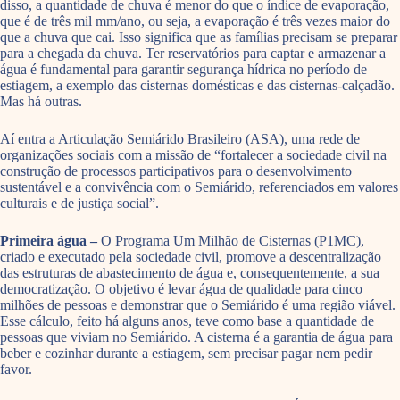
disso, a quantidade de chuva é menor do que o índice de evaporação,
que é de três mil mm/ano, ou seja, a evaporação é três vezes maior do
que a chuva que cai. Isso significa que as famílias precisam se preparar
para a chegada da chuva. Ter reservatórios para captar e armazenar a
água é fundamental para garantir segurança hídrica no período de
estiagem, a exemplo das cisternas domésticas e das cisternas-calçadão.
Mas há outras.
Aí entra a Articulação Semiárido Brasileiro (ASA), uma rede de
organizações sociais com a missão de “fortalecer a sociedade civil na
construção de processos participativos para o desenvolvimento
sustentável e a convivência com o Semiárido, referenciados em valores
culturais e de justiça social”.
Primeira água –
O Programa Um Milhão de Cisternas (P1MC),
criado e executado pela sociedade civil, promove a descentralização
das estruturas de abastecimento de água e, consequentemente, a sua
democratização. O objetivo é levar água de qualidade para cinco
milhões de pessoas e demonstrar que o Semiárido é uma região viável.
Esse cálculo, feito há alguns anos, teve como base a quantidade de
pessoas que viviam no Semiárido. A cisterna é a garantia de água para
beber e cozinhar durante a estiagem, sem precisar pagar nem pedir
favor.