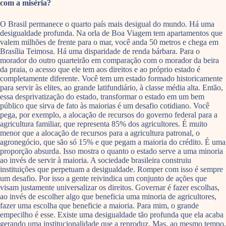
com a miséria?
O Brasil permanece o quarto país mais desigual do mundo. Há uma
desigualdade profunda. Na orla de Boa Viagem tem apartamentos que
valem milhões de frente para o mar, você anda 50 metros e chega em
Brasília Teimosa. Há uma disparidade de renda bárbara. Para o
morador do outro quarteirão em comparação com o morador da beira
da praia, o acesso que ele tem aos direitos e ao próprio estado é
completamente diferente. Você tem um estado formado historicamente
para servir às elites, ao grande latifundiário, à classe média alta. Então,
essa desprivatização do estado, transformar o estado em um bem
público que sirva de fato às maiorias é um desafio cotidiano. Você
pega, por exemplo, a alocação de recursos do governo federal para a
agricultura familiar, que representa 85% dos agricultores. É muito
menor que a alocação de recursos para a agricultura patronal, o
agronegócio, que são só 15% e que pegam a maioria do crédito. É uma
proporção absurda. Isso mostra o quanto o estado serve a uma minoria
ao invés de servir à maioria. A sociedade brasileira construiu
instituições que perpetuam a desigualdade. Romper com isso é sempre
um desafio. Por isso a gente reivindica um conjunto de ações que
visam justamente universalizar os direitos. Governar é fazer escolhas,
ao invés de escolher algo que beneficia uma minoria de agricultores,
fazer uma escolha que beneficie a maioria. Para mim, o grande
empecilho é esse. Existe uma desigualdade tão profunda que ela acaba
gerando uma institucionalidade que a reproduz. Mas, ao mesmo tempo,