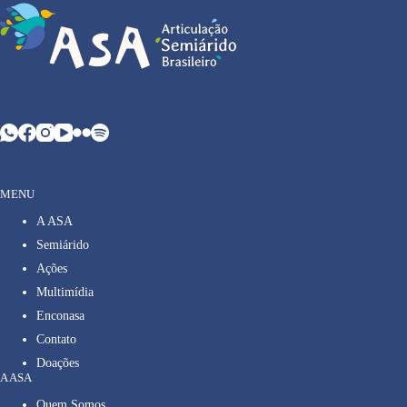
MENU
A ASA
Semiárido
Ações
Multimídia
Enconasa
Contato
Doações
A ASA
Quem Somos