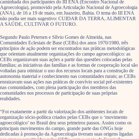
caminhada dos participantes do III ENA (Encontro Nacional de
Agroecologia), promovido pela Articulação Nacional de Agroecologia
(ANA), de 16 a 19 de maio, em Juazeiro, Bahia. O tema do III ENA
não podia ser mais sugestivo: CUIDAR DA TERRA, ALIMENTAR
A SAÚDE, CULTIVAR O FUTURO.
Segundo Paulo Petersen e Sílvio Gomes de Almeida, nas
Comunidades Eclesiais de Base (CEBs) dos anos 1970/1980, três
princípios de ação podem ser encontrados nas práticas metodológicas
que orientam atualmente organizações do campo agroecológico: as
CEBs organizavam suas ações a partir das questões colocadas pelas
famílias; as iniciativas das famílias e as formas de cooperação local são
voltadas para otimizar o uso dos recursos locais para a construção de
autonomia material e conhecimento nas comunidades rurais; as CEBs
enraizavam suas ações nas práticas de convívio social pré-existentes
nas comunidades, com plena participação dos membros das
comunidades nos processos de participação de suas próprias
realidades.
“Foi exatamente a partir da valorização dos ambientes locais de
organização sócio-política criados pelas CEBs que o ‘movimento
agroecológico’ no Brasil deu seus primeiros passos. Assim como os
principais movimentos do campo, grande parte das ONGs hoje
dedicadas à promoção da Agroecologia tiveram suas origens ligadas