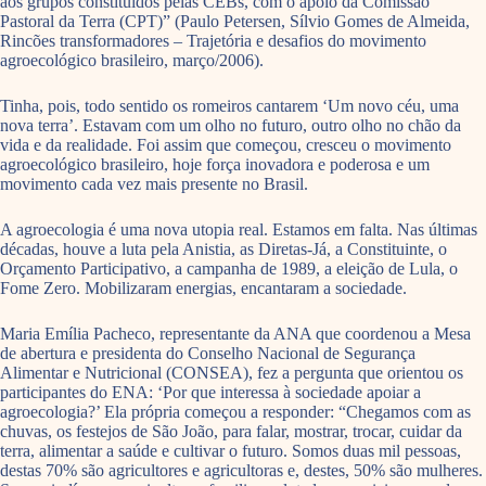
aos grupos constituídos pelas CEBs, com o apoio da Comissão
Pastoral da Terra (CPT)” (Paulo Petersen, Sílvio Gomes de Almeida,
Rincões transformadores – Trajetória e desafios do movimento
agroecológico brasileiro, março/2006).
Tinha, pois, todo sentido os romeiros cantarem ‘Um novo céu, uma
nova terra’. Estavam com um olho no futuro, outro olho no chão da
vida e da realidade. Foi assim que começou, cresceu o movimento
agroecológico brasileiro, hoje força inovadora e poderosa e um
movimento cada vez mais presente no Brasil.
A agroecologia é uma nova utopia real. Estamos em falta. Nas últimas
décadas, houve a luta pela Anistia, as Diretas-Já, a Constituinte, o
Orçamento Participativo, a campanha de 1989, a eleição de Lula, o
Fome Zero. Mobilizaram energias, encantaram a sociedade.
Maria Emília Pacheco, representante da ANA que coordenou a Mesa
de abertura e presidenta do Conselho Nacional de Segurança
Alimentar e Nutricional (CONSEA), fez a pergunta que orientou os
participantes do ENA: ‘Por que interessa à sociedade apoiar a
agroecologia?’ Ela própria começou a responder: “Chegamos com as
chuvas, os festejos de São João, para falar, mostrar, trocar, cuidar da
terra, alimentar a saúde e cultivar o futuro. Somos duas mil pessoas,
destas 70% são agricultores e agricultoras e, destes, 50% são mulheres.