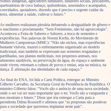
Somos indígenas, agricultores familiares, lutadores sociais, pescadores,
quebradeiras de coco babaçu, quilombolas, assentados e acampados,
convidados, apoiadores, dizendo que é preciso e urgente cuidar da
terra, alimentar a saúde, cultivar o futuro.”
As mulheres realizaram plenária debatendo a desigualdade de gênero e
o machismo e proclamando: “Sem Feminismo, não há agroecologia”.
Aconteceu a Feira de Saberes e Sabores, a troca de sementes e
experiências. Nas palavras de Noemi Krefta, do Movimento de
Mulheres Camponesas (MMC): “Não são nichos, mas experiências
bastante visíveis, trazem o enfrentamento organizado ao modelo
tradicional, mas também se expressam nas sementes resgatadas e
partilhadas, nas plantas medicinais, nos pequenos animais, nos
alimentos saudáveis, na preservação da água, do espaço e ambiente
onde vivem, retomam a cultura de povos e etnias, seja na música, na
dança. É afirmação das identidades de cada espaço.”
Ao final do ENA, foi lida a Carta Política, entregue ao Ministro
Gilberto Carvalho, da Secretaria Geral da Presidência da República. O
ministro Gilberto falou: “Vocês são o anúncio de uma nova sociedade,
onde o ser vai ser mais importante que o ter. Vocês são a vanguarda e
nos mostram o futuro.” Disse que iria entregar a Carta para a
presidenta Dilma Rousseff e afirmou que “as propostas são positivas
para a sociedade que queremos implantar neste país”.