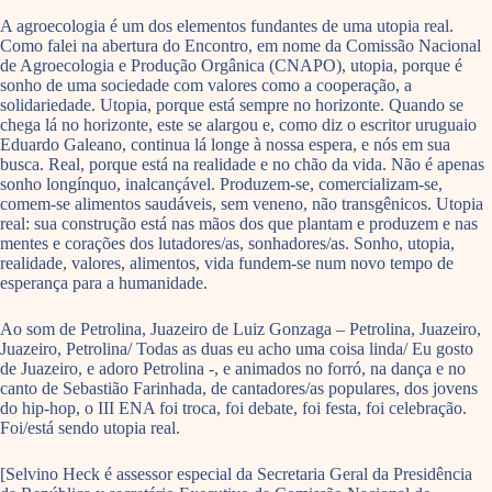
A agroecologia é um dos elementos fundantes de uma utopia real.
Como falei na abertura do Encontro, em nome da Comissão Nacional
de Agroecologia e Produção Orgânica (CNAPO), utopia, porque é
sonho de uma sociedade com valores como a cooperação, a
solidariedade. Utopia, porque está sempre no horizonte. Quando se
chega lá no horizonte, este se alargou e, como diz o escritor uruguaio
Eduardo Galeano, continua lá longe à nossa espera, e nós em sua
busca. Real, porque está na realidade e no chão da vida. Não é apenas
sonho longínquo, inalcançável. Produzem-se, comercializam-se,
comem-se alimentos saudáveis, sem veneno, não transgênicos. Utopia
real: sua construção está nas mãos dos que plantam e produzem e nas
mentes e corações dos lutadores/as, sonhadores/as. Sonho, utopia,
realidade, valores, alimentos, vida fundem-se num novo tempo de
esperança para a humanidade.
Ao som de Petrolina, Juazeiro de Luiz Gonzaga – Petrolina, Juazeiro,
Juazeiro, Petrolina/ Todas as duas eu acho uma coisa linda/ Eu gosto
de Juazeiro, e adoro Petrolina -, e animados no forró, na dança e no
canto de Sebastião Farinhada, de cantadores/as populares, dos jovens
do hip-hop, o III ENA foi troca, foi debate, foi festa, foi celebração.
Foi/está sendo utopia real.
[Selvino Heck é assessor especial da Secretaria Geral da Presidência