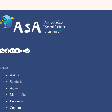
MENU
A ASA
Semiárido
Ações
Multimídia
Enconasa
Contato