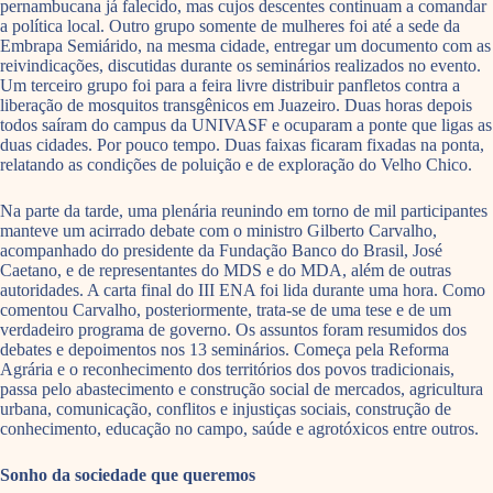
pernambucana já falecido, mas cujos descentes continuam a comandar
a política local. Outro grupo somente de mulheres foi até a sede da
Embrapa Semiárido, na mesma cidade, entregar um documento com as
reivindicações, discutidas durante os seminários realizados no evento.
Um terceiro grupo foi para a feira livre distribuir panfletos contra a
liberação de mosquitos transgênicos em Juazeiro. Duas horas depois
todos saíram do campus da UNIVASF e ocuparam a ponte que ligas as
duas cidades. Por pouco tempo. Duas faixas ficaram fixadas na ponta,
relatando as condições de poluição e de exploração do Velho Chico.
Na parte da tarde, uma plenária reunindo em torno de mil participantes
manteve um acirrado debate com o ministro Gilberto Carvalho,
acompanhado do presidente da Fundação Banco do Brasil, José
Caetano, e de representantes do MDS e do MDA, além de outras
autoridades. A carta final do III ENA foi lida durante uma hora. Como
comentou Carvalho, posteriormente, trata-se de uma tese e de um
verdadeiro programa de governo. Os assuntos foram resumidos dos
debates e depoimentos nos 13 seminários. Começa pela Reforma
Agrária e o reconhecimento dos territórios dos povos tradicionais,
passa pelo abastecimento e construção social de mercados, agricultura
urbana, comunicação, conflitos e injustiças sociais, construção de
conhecimento, educação no campo, saúde e agrotóxicos entre outros.
Sonho da sociedade que queremos