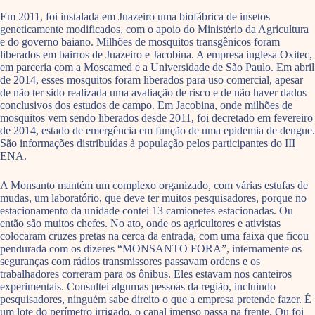
Em 2011, foi instalada em Juazeiro uma biofábrica de insetos
geneticamente modificados, com o apoio do Ministério da Agricultura
e do governo baiano. Milhões de mosquitos transgênicos foram
liberados em bairros de Juazeiro e Jacobina. A empresa inglesa Oxitec,
em parceria com a Moscamed e a Universidade de São Paulo. Em abril
de 2014, esses mosquitos foram liberados para uso comercial, apesar
de não ter sido realizada uma avaliação de risco e de não haver dados
conclusivos dos estudos de campo. Em Jacobina, onde milhões de
mosquitos vem sendo liberados desde 2011, foi decretado em fevereiro
de 2014, estado de emergência em função de uma epidemia de dengue.
São informações distribuídas à população pelos participantes do III
ENA.
A Monsanto mantém um complexo organizado, com várias estufas de
mudas, um laboratório, que deve ter muitos pesquisadores, porque no
estacionamento da unidade contei 13 camionetes estacionadas. Ou
então são muitos chefes. No ato, onde os agricultores e ativistas
colocaram cruzes pretas na cerca da entrada, com uma faixa que ficou
pendurada com os dizeres “MONSANTO FORA”, internamente os
seguranças com rádios transmissores passavam ordens e os
trabalhadores correram para os ônibus. Eles estavam nos canteiros
experimentais. Consultei algumas pessoas da região, incluindo
pesquisadores, ninguém sabe direito o que a empresa pretende fazer. É
um lote do perímetro irrigado, o canal imenso passa na frente. Ou foi