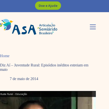
Pular
Doe e Ajude
para
o
conteúdo
Home
Diz Aí – Juventude Rural: Episódios inéditos estreiam em
maio
7 de maio de 2014