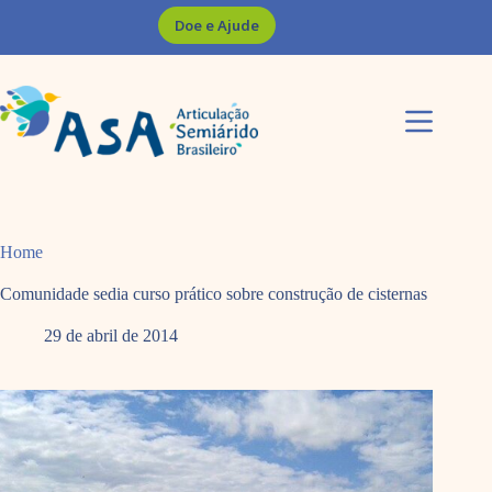
Pular
Doe e Ajude
para
o
conteúdo
Home
Comunidade sedia curso prático sobre construção de cisternas
29 de abril de 2014