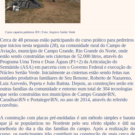
Curso capacita pedreiros RN | Foto: Arquivo Sertão Verde
Cerca de 48 pessoas estão participando do curso prático para pedreiros
que iniciou nesta segunda (28), na comunidade rural do Campo de
Aviação, município de Campo Grande, Rio Grande do Norte, onde
estão sendo construídas seis cisternas de 52.000 litros, através do
Programa Uma Terra e Duas Águas (P1+2) da Articulação do
Semiárido (ASA) em parceria com o Governo Federal e execução do
Núcleo Sertão Verde. Inicialmente as cisternas estão sendo feitas nas
unidades produtivas familiares de Seu Benone, Roberto de Nazareno,
Luiz Azevedo, Pepeta e João Batista. Depois, as construções serão em
outras famílias da comunidade e entorno num total de 304 tecnologias
que serão construídas nos municípios de Campo Grande\RN,
Caraúbas\RN e Portalegre\RN, no ano de 2014, através do referido
convênio.
A construção com placas pré-moldadas é um método simples e barato
que já se popularizou no Nordeste pelo seu efeito rápido e útil na
melhoria do dia a dia das famílias do campo. Após a realização do
curso, os participantes irão contribuir na construção de mais cerca de