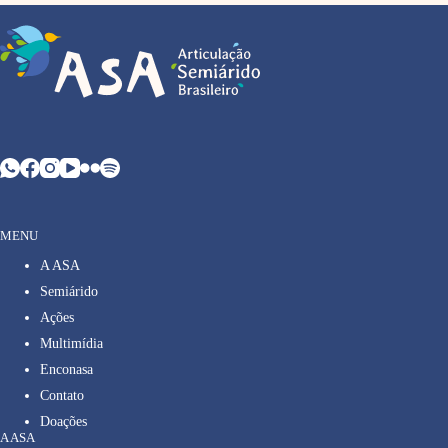
MENU
A ASA
Semiárido
Ações
Multimídia
Enconasa
Contato
Doações
A ASA