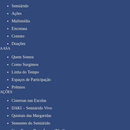
Semiárido
Ações
Multimídia
Enconasa
Contato
Doações
A ASA
Quem Somos
Como Surgimos
Linha do Tempo
Espaços de Participação
Prêmios
AÇÕES
Cisternas nas Escolas
DAKI – Semiárido Vivo
Quintais das Margaridas
Sementes do Semiárido