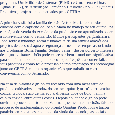
programas Um Milhão de Cisternas (P1MC) e Uma Terra e Duas
Águas (P1+2), da Articulação Semiárido Brasileiro (ASA), e Quintais
Produtivos, projetos implementados pelo CETRA.
A primeira visita foi à família de João Neto e Maria, com todos
curiosos com o capricho de João e Maria no manejo de seu quintal, na
estratégia de venda do excedente da produção e no aprendizado sobre
a convivência com o Semiárido. Muitos participantes perguntaram a
João sobre a mudança social e financeira de sua família através dos
projetos de acesso à água e segurança alimentar e sempre associando
aos programas Bolsa Família, Seguro Safra – despertou certo interesse
de alguns visitantes. João pode expressar bem a mudança significativa
para sua família, contou quanto e com que frequência comercializa
seus produtos e como foi o processo de implementação das tecnologias
junto ao CETRA e demais organizações que trabalham com a
convivência com o Semiárido.
Na casa de Valdina o grupo foi recebido com uma mesa farta de
produtos cultivados e produzidos em seu quintal; mamão, macaxeira
cozida, tapioca, suco de maracujá, diversos tipos de bolo, galinha
caipira cozida, entre outras coisas. Depois do lanche o grupo pode
ouvir um pouco da historia de Valdina, que, assim como João, falou do
processo de implementação do projeto Quintais Produtivos e traçou
paralelos entre o antes e o depois da vinda das tecnologias sociais.