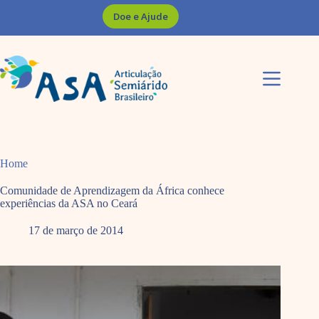
Pular
Doe e Ajude
para
o
conteúdo
Home
Comunidade de Aprendizagem da África conhece
experiências da ASA no Ceará
17 de março de 2014