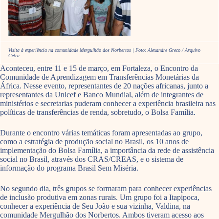
Visita à experiência na comunidade Mergulhão dos Norbertos | Foto: Alexandre Greco / Arquivo
Cetra
Aconteceu, entre 11 e 15 de março, em Fortaleza, o Encontro da
Comunidade de Aprendizagem em Transferências Monetárias da
África. Nesse evento, representantes de 20 nações africanas, junto a
representantes da Unicef e Banco Mundial, além de integrantes de
ministérios e secretarias puderam conhecer a experiência brasileira nas
políticas de transferências de renda, sobretudo, o Bolsa Família.
Durante o encontro várias temáticas foram apresentadas ao grupo,
como a estratégia de produção social no Brasil, os 10 anos de
implementação do Bolsa Família, a importância da rede de assistência
social no Brasil, através dos CRAS/CREAS, e o sistema de
informação do programa Brasil Sem Miséria.
No segundo dia, três grupos se formaram para conhecer experiências
de inclusão produtiva em zonas rurais. Um grupo foi a Itapipoca,
conhecer a experiência de Seu João e sua vizinha, Valdina, na
comunidade Mergulhão dos Norbertos. Ambos tiveram acesso aos