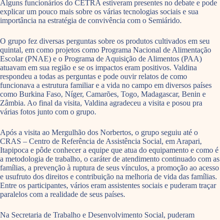
Alguns funcionários do CETRA estiveram presentes no debate e pode
explicar um pouco mais sobre os várias tecnologias sociais e sua
importância na estratégia de convivência com o Semiárido.
O grupo fez diversas perguntas sobre os produtos cultivados em seu
quintal, em como projetos como Programa Nacional de Alimentação
Escolar (PNAE) e o Programa de Aquisição de Alimentos (PAA)
atuavam em sua região e se os impactos eram positivos. Valdina
respondeu a todas as perguntas e pode ouvir relatos de como
funcionava a estrutura familiar e a vida no campo em diversos países
como Burkina Faso, Níger, Camarões, Togo, Madagascar, Benin e
Zâmbia. Ao final da visita, Valdina agradeceu a visita e posou pra
várias fotos junto com o grupo.
Após a visita ao Mergulhão dos Norbertos, o grupo seguiu até o
CRAS – Centro de Referência de Assistência Social, em Arapari,
Itapipoca e pôde conhecer a equipe que atua do equipamento e como é
a metodologia de trabalho, o caráter de atendimento continuado com as
famílias, a prevenção à ruptura de seus vínculos, a promoção ao acesso
e usufruto dos direitos e contribuição na melhoria de vida das famílias.
Entre os participantes, vários eram assistentes sociais e puderam traçar
paralelos com a realidade de seus países.
Na Secretaria de Trabalho e Desenvolvimento Social, puderam