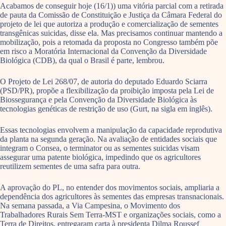
Acabamos de conseguir hoje (16/1)) uma vitória parcial com a retirada
de pauta da Comissão de Constituição e Justiça da Câmara Federal do
projeto de lei que autoriza a produção e comercialização de sementes
transgênicas suicidas, disse ela. Mas precisamos continuar mantendo a
mobilização, pois a retomada da proposta no Congresso também põe
em risco a Moratória Internacional da Convenção da Diversidade
Biológica (CDB), da qual o Brasil é parte, lembrou.
O Projeto de Lei 268/07, de autoria do deputado Eduardo Sciarra
(PSD/PR), propõe a flexibilização da proibição imposta pela Lei de
Biossegurança e pela Convenção da Diversidade Biológica às
tecnologias genéticas de restrição de uso (Gurt, na sigla em inglês).
Essas tecnologias envolvem a manipulação da capacidade reprodutiva
da planta na segunda geração. Na avaliação de entidades sociais que
integram o Consea, o terminator ou as sementes suicidas visam
assegurar uma patente biológica, impedindo que os agricultores
reutilizem sementes de uma safra para outra.
A aprovação do PL, no entender dos movimentos sociais, ampliaria a
dependência dos agricultores às sementes das empresas transnacionais.
Na semana passada, a Via Campesina, o Movimento dos
Trabalhadores Rurais Sem Terra-MST e organizações sociais, como a
Terra de Direitos, entregaram carta à presidenta Dilma Roussef