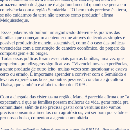
armazenamento de água que é algo fundamental quando se pensa em
convivência com a região Semiárida. “O bem mais precioso é a terra,
se não cuidarmos da terra não teremos como produzir,” afirma
Melquisedeque.
Essas palavras atribuíram um significado diferente às praticas das
famílias que começaram a entender que através de técnicas simples é
possível produzir de maneira sustentável, como é o caso das práticas
vivenciadas com a construção do canteiro econômico, do preparo da
compostagem e do biogel.
Todas essas práticas foram essenciais para as famílias, uma vez que
propiciou aprendizagens significativas. “Vivenciei novas experiências,
a gente produzia de outro jeito, muitas vezes sem questionar se estava
certo ou errado. É importante aprender a conviver com o Semiárido e
levar as experiências boas pra outras pessoas”, conclui a agricultora
Thaisa, que também é alfabetizadora do TOPA.
Com a chegada das cisternas na região, Maria Aparecida afirma que “a
expectativa é que as famílias possam melhorar de vida, gerar renda pra
comunidade; além de não precisar gastar com verduras não vamos
precisar consumir alimentos com agrotóxicos, vai ser bom pra saúde e
pro nosso bolso, comentou a agente comunitária.
Através das reflexões feitas durante o curso de SISMA, fica explícito a