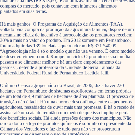
final de cada mês (R$ 813,60). Economizavam ainda cerca de 30% nas
compras do mercado, pois contavam com inúmeros alimentos
plantados em suas terras.
Há mais ganhos. O Programa de Aquisição de Alimentos (PAA),
voltado para compra da produção da agricultura familiar, dispõe de um
mecanismo eficaz de incentivo à agroecologia: os produtores recebem
30% a mais no valor do produto. Em 2012 somente em Pernambuco,
foram adquiridas 139 toneladas que renderam R$ 371.540,99.
“Agroecologia não é só o modelo que não usa veneno. É outro modelo
de desenvolvimento rural. Rompe um ciclo. O produtor e sua família
passam a se alimentar melhor e há um claro empoderamento das
pessoas”, defende a professora da Unidade de Serra Talhada da
Universidade Federal Rural de Pernambuco Laeticia Jalil.
O último Censo agropecuário do Brasil, de 2006, dizia haver 220
hectares em Pernambuco de sistemas agroflorestais em terras próprias,
de um total de 4,9 milhões de hectares de área plantada. O processo de
transição não é fácil. Há uma enorme desconfiança entre os pequenos
agricultores, ressabiados de ouvir mais uma promessa. E há o receio de
assinar até uma ata de reunião com medo de que isso implique perda
dos benefícios sociais. Há ainda pressões dentro dos municípios. Não
raro o dono da loja de produtos químicos é sobrinho do presidente da
Câmara dos Vereadores e faz de tudo para não ver prosperarem
programas que dispensem o uso de agrotóxicos.