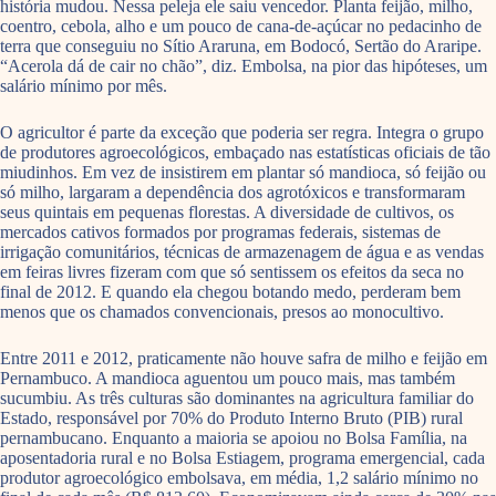
história mudou. Nessa peleja ele saiu vencedor. Planta feijão, milho,
coentro, cebola, alho e um pouco de cana-de-açúcar no pedacinho de
terra que conseguiu no Sítio Araruna, em Bodocó, Sertão do Araripe.
“Acerola dá de cair no chão”, diz. Embolsa, na pior das hipóteses, um
salário mínimo por mês.
O agricultor é parte da exceção que poderia ser regra. Integra o grupo
de produtores agroecológicos, embaçado nas estatísticas oficiais de tão
miudinhos. Em vez de insistirem em plantar só mandioca, só feijão ou
só milho, largaram a dependência dos agrotóxicos e transformaram
seus quintais em pequenas florestas. A diversidade de cultivos, os
mercados cativos formados por programas federais, sistemas de
irrigação comunitários, técnicas de armazenagem de água e as vendas
em feiras livres fizeram com que só sentissem os efeitos da seca no
final de 2012. E quando ela chegou botando medo, perderam bem
menos que os chamados convencionais, presos ao monocultivo.
Entre 2011 e 2012, praticamente não houve safra de milho e feijão em
Pernambuco. A mandioca aguentou um pouco mais, mas também
sucumbiu. As três culturas são dominantes na agricultura familiar do
Estado, responsável por 70% do Produto Interno Bruto (PIB) rural
pernambucano. Enquanto a maioria se apoiou no Bolsa Família, na
aposentadoria rural e no Bolsa Estiagem, programa emergencial, cada
produtor agroecológico embolsava, em média, 1,2 salário mínimo no