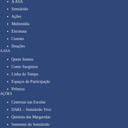
A ASA
Semiárido
Ações
Multimídia
Enconasa
Contato
Doações
A ASA
Quem Somos
Como Surgimos
Linha do Tempo
Espaços de Participação
Prêmios
AÇÕES
Cisternas nas Escolas
DAKI – Semiárido Vivo
Quintais das Margaridas
Sementes do Semiárido