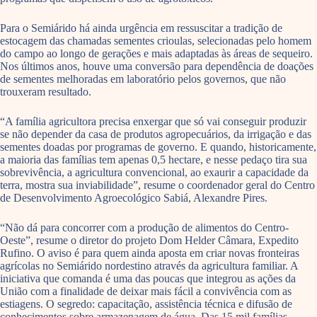
Para o Semiárido há ainda urgência em ressuscitar a tradição de
estocagem das chamadas sementes crioulas, selecionadas pelo homem
do campo ao longo de gerações e mais adaptadas às áreas de sequeiro.
Nos últimos anos, houve uma conversão para dependência de doações
de sementes melhoradas em laboratório pelos governos, que não
trouxeram resultado.
“A família agricultora precisa enxergar que só vai conseguir produzir
se não depender da casa de produtos agropecuários, da irrigação e das
sementes doadas por programas de governo. E quando, historicamente,
a maioria das famílias tem apenas 0,5 hectare, e nesse pedaço tira sua
sobrevivência, a agricultura convencional, ao exaurir a capacidade da
terra, mostra sua inviabilidade”, resume o coordenador geral do Centro
de Desenvolvimento Agroecológico Sabiá, Alexandre Pires.
“Não dá para concorrer com a produção de alimentos do Centro-
Oeste”, resume o diretor do projeto Dom Helder Câmara, Expedito
Rufino. O aviso é para quem ainda aposta em criar novas fronteiras
agrícolas no Semiárido nordestino através da agricultura familiar. A
iniciativa que comanda é uma das poucas que integrou as ações da
União com a finalidade de deixar mais fácil a convivência com as
estiagens. O segredo: capacitação, assistência técnica e difusão de
conhecimentos sobre armazenagem de água. Das 15 mil famílias