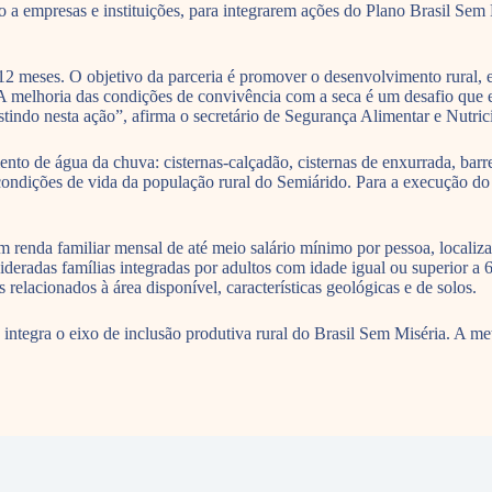
io a empresas e instituições, para integrarem ações do Plano Brasil Sem
2 meses. O objetivo da parceria é promover o desenvolvimento rural, es
A melhoria das condições de convivência com a seca é um desafio que e
tindo nesta ação”, afirma o secretário de Segurança Alimentar e Nut
to de água da chuva: cisternas-calçadão, cisternas de enxurrada, barrei
 condições de vida da população rural do Semiárido. Para a execução do 
êm renda familiar mensal de até meio salário mínimo por pessoa, localiz
deradas famílias integradas por adultos com idade igual ou superior a
 relacionados à área disponível, características geológicas e de solos.
integra o eixo de inclusão produtiva rural do Brasil Sem Miséria. A met