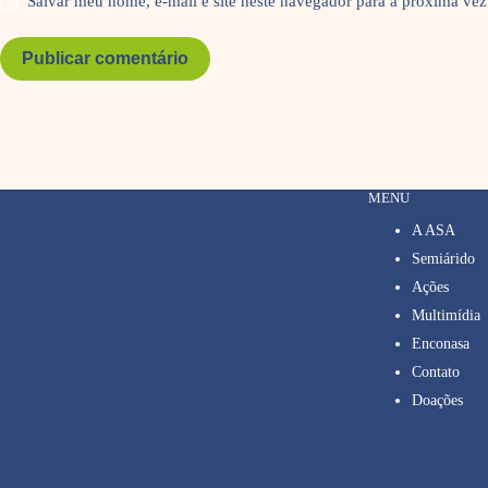
Salvar meu nome, e-mail e site neste navegador para a próxima vez
Publicar comentário
MENU
A ASA
Semiárido
Ações
Multimídia
Enconasa
Contato
Doações