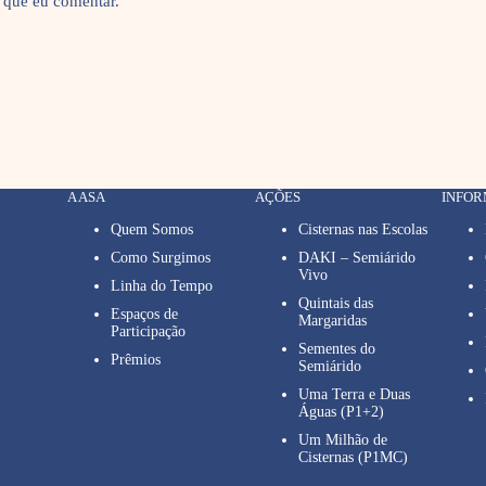
 que eu comentar.
A ASA
AÇÕES
INFO
Quem Somos
Cisternas nas Escolas
Como Surgimos
DAKI – Semiárido
Vivo
Linha do Tempo
Quintais das
Espaços de
Margaridas
Participação
Sementes do
Prêmios
Semiárido
Uma Terra e Duas
Águas (P1+2)
Um Milhão de
Cisternas (P1MC)