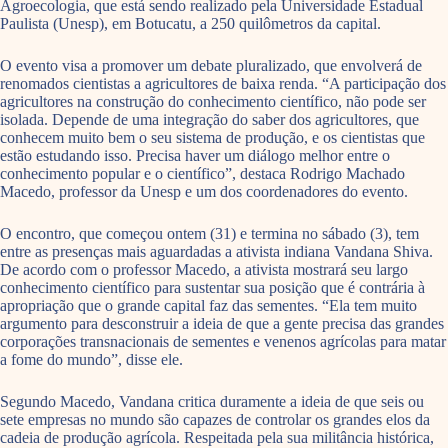
Agroecologia, que está sendo realizado pela Universidade Estadual
Paulista (Unesp), em Botucatu, a 250 quilômetros da capital.
O evento visa a promover um debate pluralizado, que envolverá de
renomados cientistas a agricultores de baixa renda. “A participação dos
agricultores na construção do conhecimento científico, não pode ser
isolada. Depende de uma integração do saber dos agricultores, que
conhecem muito bem o seu sistema de produção, e os cientistas que
estão estudando isso. Precisa haver um diálogo melhor entre o
conhecimento popular e o científico”, destaca Rodrigo Machado
Macedo, professor da Unesp e um dos coordenadores do evento.
O encontro, que começou ontem (31) e termina no sábado (3), tem
entre as presenças mais aguardadas a ativista indiana Vandana Shiva.
De acordo com o professor Macedo, a ativista mostrará seu largo
conhecimento científico para sustentar sua posição que é contrária à
apropriação que o grande capital faz das sementes. “Ela tem muito
argumento para desconstruir a ideia de que a gente precisa das grandes
corporações transnacionais de sementes e venenos agrícolas para matar
a fome do mundo”, disse ele.
Segundo Macedo, Vandana critica duramente a ideia de que seis ou
sete empresas no mundo são capazes de controlar os grandes elos da
cadeia de produção agrícola. Respeitada pela sua militância histórica,