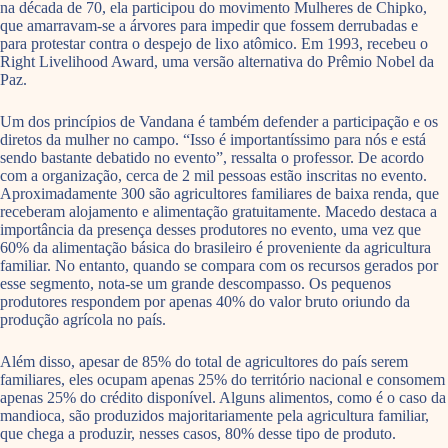
na década de 70, ela participou do movimento Mulheres de Chipko,
que amarravam-se a árvores para impedir que fossem derrubadas e
para protestar contra o despejo de lixo atômico. Em 1993, recebeu o
Right Livelihood Award, uma versão alternativa do Prêmio Nobel da
Paz.
Um dos princípios de Vandana é também defender a participação e os
diretos da mulher no campo. “Isso é importantíssimo para nós e está
sendo bastante debatido no evento”, ressalta o professor. De acordo
com a organização, cerca de 2 mil pessoas estão inscritas no evento.
Aproximadamente 300 são agricultores familiares de baixa renda, que
receberam alojamento e alimentação gratuitamente. Macedo destaca a
importância da presença desses produtores no evento, uma vez que
60% da alimentação básica do brasileiro é proveniente da agricultura
familiar. No entanto, quando se compara com os recursos gerados por
esse segmento, nota-se um grande descompasso. Os pequenos
produtores respondem por apenas 40% do valor bruto oriundo da
produção agrícola no país.
Além disso, apesar de 85% do total de agricultores do país serem
familiares, eles ocupam apenas 25% do território nacional e consomem
apenas 25% do crédito disponível. Alguns alimentos, como é o caso da
mandioca, são produzidos majoritariamente pela agricultura familiar,
que chega a produzir, nesses casos, 80% desse tipo de produto.