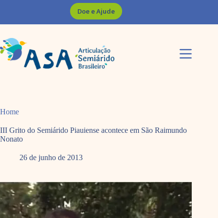
Pular
Doe e Ajude
para
o
conteúdo
Home
III Grito do Semiárido Piauiense acontece em São Raimundo
Nonato
26 de junho de 2013