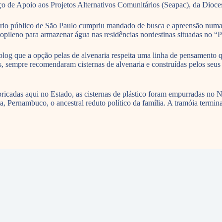
o de Apoio aos Projetos Alternativos Comunitários (Seapac), da Diocese
rio público de São Paulo cumpriu mandado de busca e apreensão numa 
ropileno para armazenar água nas residências nordestinas situadas no “
blog que a opção pelas de alvenaria respeita uma linha de pensamento
 sempre recomendaram cisternas de alvenaria e construídas pelos seus u
bricadas aqui no Estado, as cisternas de plástico foram empurradas no 
a, Pernambuco, o ancestral reduto político da família. A tramóia termin