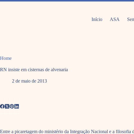
Pular
para
o
conteúdo
Início
ASA
Sem
Home
RN insiste em cisternas de alvenaria
2 de maio de 2013
Entre a picaretagem do ministério da Integração Nacional e a filosofi