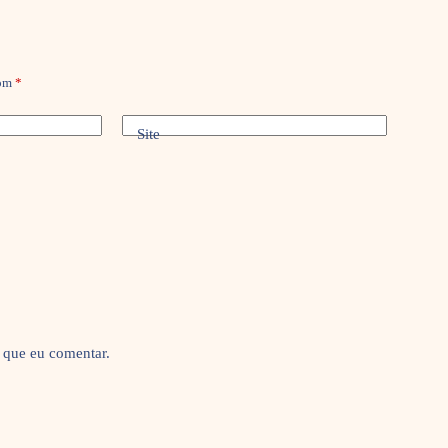
com
*
Site
 que eu comentar.